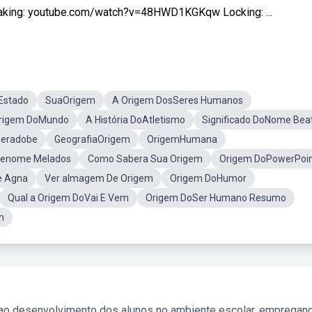
king: youtube.com/watch?v=48HWD1KGKqw Locking: ...
Estado
SuaOrigem
A Origem DosSeres Humanos
Origem DoMundo
A História DoAtletismo
Significado DoNome Beat
peradobe
GeografiaOrigem
OrigemHumana
renome Melados
Como Sabera Sua Origem
Origem DoPowerPoi
e Agna
Ver aImagem De Origem
Origem DoHumor
Qual a Origem DoVai E Vem
Origem DoSer Humano Resumo
m
 ao desenvolvimento dos alunos no ambiente escolar, empregan