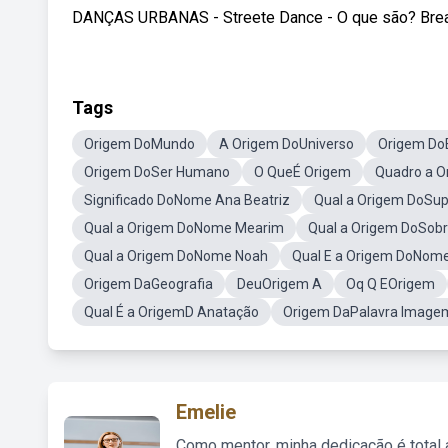
DANÇAS URBANAS - Streete Dance - O que são? Brea
Tags
Origem DoMundo
A Origem DoUniverso
Origem Do
Origem DoSer Humano
O QueÉ Origem
Quadro a 
Significado DoNome Ana Beatriz
Qual a Origem DoSu
Qual a Origem DoNome Mearim
Qual a Origem DoSob
Qual a Origem DoNome Noah
Qual E a Origem DoNom
Origem DaGeografia
DeuOrigem A
Oq Q EOrigem
Qual É a OrigemD Anatação
Origem DaPalavra Image
Emelie
Como mentor, minha dedicação é total