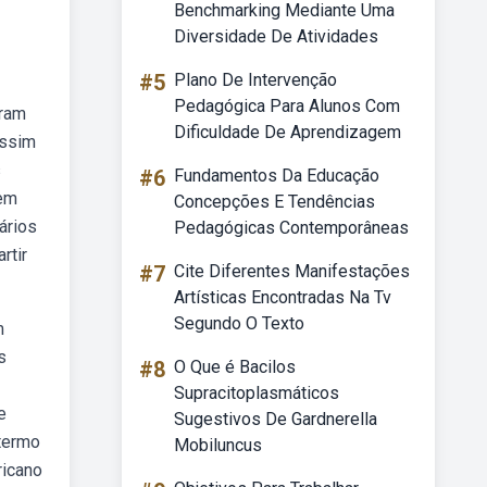
Benchmarking Mediante Uma
Diversidade De Atividades
#5
Plano De Intervenção
Pedagógica Para Alunos Com
iram
Dificuldade De Aprendizagem
Assim
s
#6
Fundamentos Da Educação
tem
Concepções E Tendências
ários
Pedagógicas Contemporâneas
rtir
#7
Cite Diferentes Manifestações
Artísticas Encontradas Na Tv
Segundo O Texto
m
s
#8
O Que é Bacilos
Supracitoplasmáticos
e
Sugestivos De Gardnerella
termo
Mobiluncus
ricano