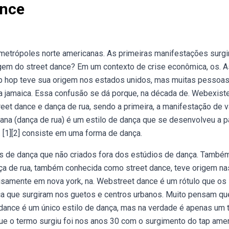
ance
 metrópoles norte americanas. As primeiras manifestações surg
igem do street dance? Em um contexto de crise econômica, os. 
p hop teve sua origem nos estados unidos, mas muitas pessoa
a jamaica. Essa confusão se dá porque, na década de. Webexis
eet dance e dança de rua, sendo a primeira, a manifestação de v
na (dança de rua) é um estilo de dança que se desenvolveu a pa
 [1][2] consiste em uma forma de dança.
os de dança que não criados fora dos estúdios de dança. També
ça de rua, também conhecida como street dance, teve origem na
samente em nova york, na. Webstreet dance é um rótulo que os
nça que surgiram nos guetos e centros urbanos. Muito pensam qu
dance é um único estilo de dança, mas na verdade é apenas um 
que o termo surgiu foi nos anos 30 com o surgimento do tap ame