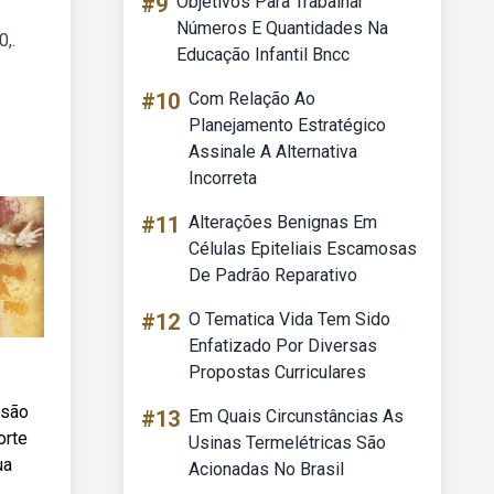
#9
Objetivos Para Trabalhar
Números E Quantidades Na
,.
Educação Infantil Bncc
#10
Com Relação Ao
Planejamento Estratégico
Assinale A Alternativa
Incorreta
#11
Alterações Benignas Em
Células Epiteliais Escamosas
De Padrão Reparativo
#12
O Tematica Vida Tem Sido
Enfatizado Por Diversas
Propostas Curriculares
 são
#13
Em Quais Circunstâncias As
orte
Usinas Termelétricas São
ua
Acionadas No Brasil