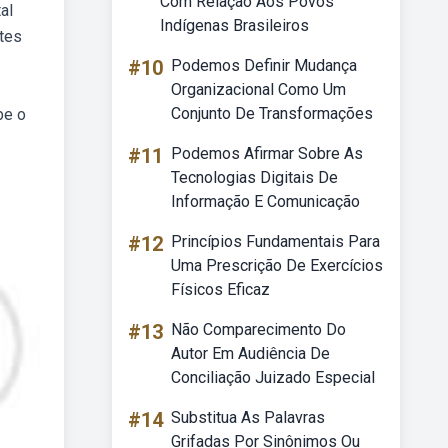
Com Relação Aos Povos
al
Indígenas Brasileiros
tes
#10
Podemos Definir Mudança
Organizacional Como Um
Conjunto De Transformações
be o
#11
Podemos Afirmar Sobre As
Tecnologias Digitais De
Informação E Comunicação
#12
Princípios Fundamentais Para
Uma Prescrição De Exercícios
Físicos Eficaz
#13
Não Comparecimento Do
Autor Em Audiência De
Conciliação Juizado Especial
#14
Substitua As Palavras
Grifadas Por Sinônimos Ou