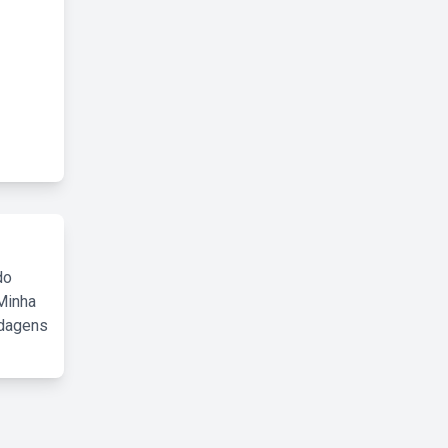
do
Minha
rdagens