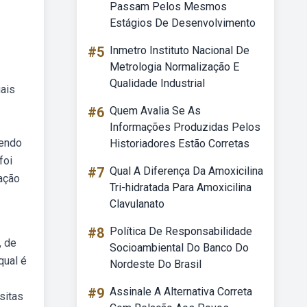
Passam Pelos Mesmos
Estágios De Desenvolvimento
#5
Inmetro Instituto Nacional De
Metrologia Normalização E
Qualidade Industrial
ais
#6
Quem Avalia Se As
Informações Produzidas Pelos
sendo
Historiadores Estão Corretas
foi
#7
Qual A Diferença Da Amoxicilina
ração
Tri-hidratada Para Amoxicilina
Clavulanato
#8
Política De Responsabilidade
, de
Socioambiental Do Banco Do
qual é
Nordeste Do Brasil
#9
Assinale A Alternativa Correta
sitas