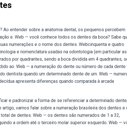
tes
? Ao entender sobre a anatomia dental, os pequenos percebem
gação e. Web — você conhece todos os dentes da boca? Sabe qu
suas numerações e o nome dos dentes. Webcinquenta e quatro
minologia e nomenclatura usadas na odontologia (em particular as
rados por quadrantes, sendo a boca dividida em 4 quadrantes, 
ividido ao. Web — a numeração do dente ou número de cada dente 
ção do dentista quando um determinado dente de um. Web — nume
a decídua apresenta diferenças quando comparada à arcada
icar e padronizar a forma de se referenciar a determinado dente
artigo, vamos falar sobre a numeração brasileira dos dentes e 
 total de dentes. Web — os dentes são numerados de 1 a 32,
guindo a ordem até o terceiro molar superior esquerdo. Web — vi