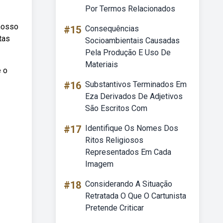
Por Termos Relacionados
nosso
#15
Consequências
tas
Socioambientais Causadas
Pela Produção E Uso De
Materiais
e o
#16
Substantivos Terminados Em
Eza Derivados De Adjetivos
São Escritos Com
#17
Identifique Os Nomes Dos
Ritos Religiosos
Representados Em Cada
Imagem
#18
Considerando A Situação
Retratada O Que O Cartunista
Pretende Criticar