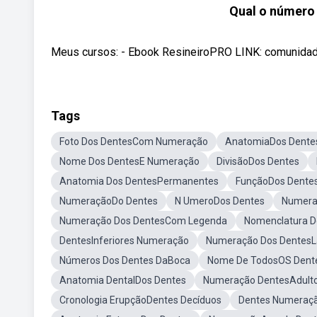
Qual o número 
Meus cursos: - Ebook ResineiroPRO LINK: comunidaded
Tags
Foto Dos DentesCom Numeração
AnatomiaDos Dente
Nome Dos DentesE Numeração
DivisãoDos Dentes
Anatomia Dos DentesPermanentes
FunçãoDos Dente
NumeraçãoDo Dentes
N UmeroDos Dentes
Numera
Numeração Dos DentesCom Legenda
Nomenclatura D
DentesInferiores Numeração
Numeração Dos DentesL
Números Dos Dentes DaBoca
Nome De TodosOS Dent
Anatomia DentalDos Dentes
Numeração DentesAdult
Cronologia ErupçãoDentes Decíduos
Dentes Numeraçã