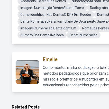
Anatomia ExternaDos Dentes
NumeraçãoArcada Dent
Imagem Numeração DentesExame Tomo
Radiografia
Como Identificar Nos DentesO DP3 Em Roedor
Dentes
Dente NumeraçãoPara Formulário De Orçamento Superio
Imagens Numeração DenteRight Lift
NomeDos Dentes
Número Dos DentesNa Boca
Dente Numeração
Emelie
Como mentor, minha dedicação é total
métodos pedagógicos que priorizam co
missão é orientar os estudantes em su
educacionais reconhecidas pelas princ
Related Posts