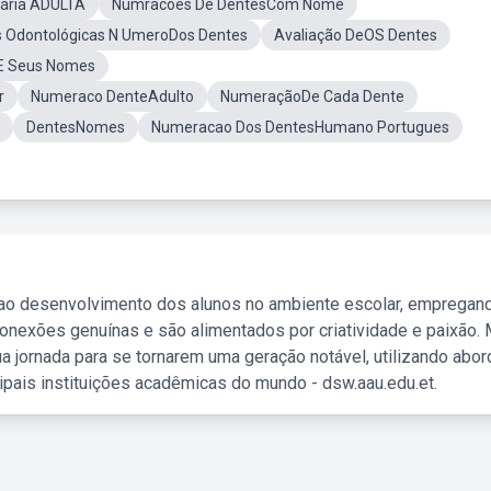
ária ADULTA
Numracoes De DentesCom Nome
s Odontológicas N UmeroDos Dentes
Avaliação DeOS Dentes
E Seus Nomes
r
Numeraco DenteAdulto
NumeraçãoDe Cada Dente
DentesNomes
Numeracao Dos DentesHumano Portugues
 ao desenvolvimento dos alunos no ambiente escolar, empregan
nexões genuínas e são alimentados por criatividade e paixão. 
a jornada para se tornarem uma geração notável, utilizando abo
ipais instituições acadêmicas do mundo - dsw.aau.edu.et.