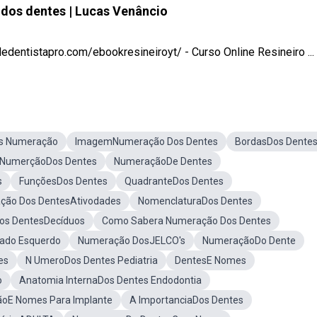
dos dentes | Lucas Venâncio
entistapro.com/ebookresineiroyt/ - Curso Online Resineiro ...
s Numeração
ImagemNumeração Dos Dentes
BordasDos Dente
NumerçãoDos Dentes
NumeraçãoDe Dentes
s
FunçõesDos Dentes
QuadranteDos Dentes
ção Dos DentesAtivodades
NomenclaturaDos Dentes
os DentesDecíduos
Como Sabera Numeração Dos Dentes
ado Esquerdo
Numeração DosJELCO's
NumeraçãoDo Dente
es
N UmeroDos Dentes Pediatria
DentesE Nomes
o
Anatomia InternaDos Dentes Endodontia
oE Nomes Para Implante
A ImportanciaDos Dentes