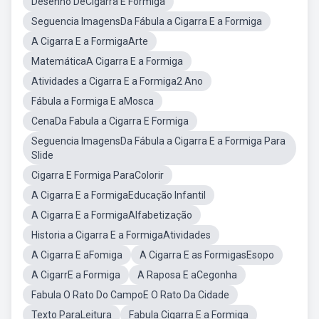
Desenho DeCigarra E Formiga
Seguencia ImagensDa Fábula a Cigarra E a Formiga
A Cigarra E a FormigaArte
MatemáticaA Cigarra E a Formiga
Atividades a Cigarra E a Formiga2 Ano
Fábula a Formiga E aMosca
CenaDa Fabula a Cigarra E Formiga
Seguencia ImagensDa Fábula a Cigarra E a Formiga Para
Slide
Cigarra E Formiga ParaColorir
A Cigarra E a FormigaEducação Infantil
A Cigarra E a FormigaAlfabetização
Historia a Cigarra E a FormigaAtividades
A Cigarra E aFomiga
A Cigarra E as FormigasEsopo
A CigarrE a Formiga
A Raposa E aCegonha
Fabula O Rato Do CampoE O Rato Da Cidade
Texto ParaLeitura
Fabula Cigarra E a Formiga