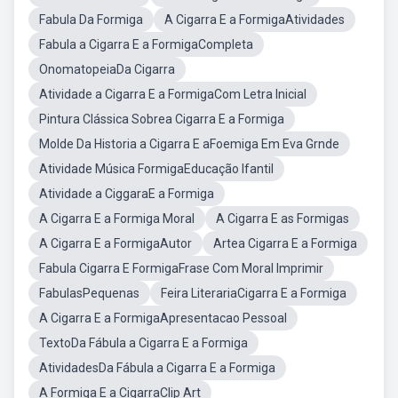
Fabula Da Formiga
A Cigarra E a FormigaAtividades
Fabula a Cigarra E a FormigaCompleta
OnomatopeiaDa Cigarra
Atividade a Cigarra E a FormigaCom Letra Inicial
Pintura Clássica Sobrea Cigarra E a Formiga
Molde Da Historia a Cigarra E aFoemiga Em Eva Grnde
Atividade Música FormigaEducação Ifantil
Atividade a CiggaraE a Formiga
A Cigarra E a Formiga Moral
A Cigarra E as Formigas
A Cigarra E a FormigaAutor
Artea Cigarra E a Formiga
Fabula Cigarra E FormigaFrase Com Moral Imprimir
FabulasPequenas
Feira LiterariaCigarra E a Formiga
A Cigarra E a FormigaApresentacao Pessoal
TextoDa Fábula a Cigarra E a Formiga
AtividadesDa Fábula a Cigarra E a Formiga
A Formiga E a CigarraClip Art