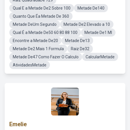
Raiz QuadradaDe 729
Qual E a Metade De2 Sobre 100
Metade De140
Quanto Que Éa Metade De 360
Metade DeUm Segundo
Metade De2 Elevado a 10
Qual É a Metade De50 60 80 88 100
Metade De1 Ml
Encontre a Metade De20
Metade De13
Metade De2 Mais 1 Formula
Raiz De32
Metade De47 Como Fazer O Calculo
CalcularMetade
AtividadesMetade
Emelie