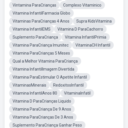
Vintamina ParaCrianças
Complexo Vitaminico
Vitamina InfantilFarmacia Globo
Vitaminas ParaCrianças 4 Anos
Supra KidsVitamina
Vitamina InfantilEMS
Vitamina D ParaCachorro
Suplemento ParaCriança
Vitamina InfantilPrimia
Vitamina ParaCriança Imunitec
VitaminaCH Infantil
Vitamina ParaCrianças 5 Meses
Qual a Melhor Vitamina ParaCriança
Vitamina InfantilImagem Divertida
Vitamina ParaEstimular O Apetite Infantil
VitaminasMinerais
RedoxitosInfantil
Vitamina InfantilAnos 80
VitaminaInfatil
Vitamina D ParaCrianças Liquido
Vitamina ParaCriança De 9 Anos
Vitamina ParaCrianças De 3 Anos
Suplemento ParaCriança Ganhar Peso