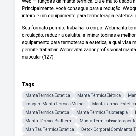
Web — funções da manta térmica: Ela é muito usada na 
Principalmente, você consegue para a redução. Webq
inteiro é um equipamento para termoterapia estética,
Seu formato permite trabalhar o corpo. Webmanta térm
circulação, reduzir a celulite, eliminar toxinas e mel
equipamento para termoterapia estética, a qual visa
permite trabalhar. Webrevitalizador profissional man
muscular (127)
Tags
MantaTermica Estetica
Manta TérmicaElétrica
Man
Imagem MantaTermica Mulher
MantaTermca Estetica
MantaTermica Estetca
Manta TérmicaFisioterapia
Manta TérmicaBiotherm
Manta TérmicaFisioterapeut
Man Tas TermicaEstética
Detox Corporal ComManta T