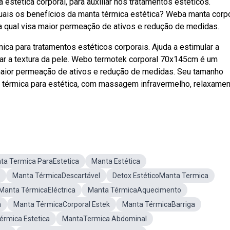
estética corporal, para auxiliar nos tratamentos estéticos.
uais os benefícios da manta térmica estética? Weba manta corp
 a qual visa maior permeação de ativos e redução de medidas.
ica para tratamentos estéticos corporais. Ajuda a estimular a
horar a textura da pele. Webo termotek corporal 70x145cm é um
 maior permeação de ativos e redução de medidas. Seu tamanho
ta térmica para estética, com massagem infravermelho, relaxame
ta Termica ParaEstetica
Manta Estética
Manta TérmicaDescartável
Detox EstéticoManta Termica
Manta TérmicaEléctrica
Manta TérmicaAquecimento
a
Manta TérmicaCorporal Estek
Manta TérmicaBarriga
érmica Estetica
MantaTermica Abdominal