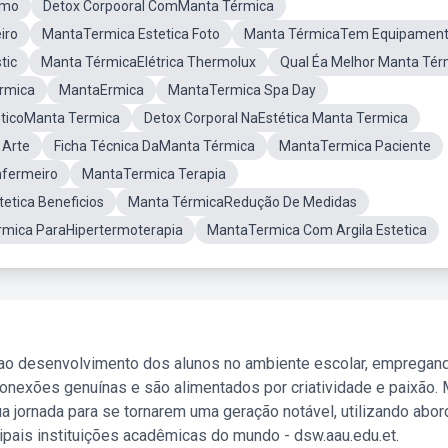
rmo
Detox Corpooral ComManta Térmica
iro
MantaTermica Estetica Foto
Manta TérmicaTem Equipamen
tic
Manta TérmicaElétrica Thermolux
Qual Éa Melhor Manta Tér
rmica
MantaErmica
MantaTermica Spa Day
ticoManta Termica
Detox Corporal NaEstética Manta Termica
 Arte
Ficha Técnica DaManta Térmica
MantaTermica Paciente
nfermeiro
MantaTermica Terapia
etica Beneficios
Manta TérmicaRedução De Medidas
rmica ParaHipertermoterapia
MantaTermica Com Argila Estetica
 ao desenvolvimento dos alunos no ambiente escolar, empregan
nexões genuínas e são alimentados por criatividade e paixão. 
a jornada para se tornarem uma geração notável, utilizando abo
ipais instituições acadêmicas do mundo - dsw.aau.edu.et.