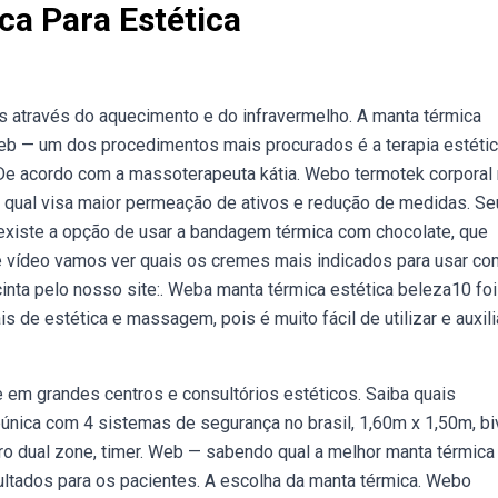
ca Para Estética
 através do aquecimento e do infravermelho. A manta térmica
b — um dos procedimentos mais procurados é a terapia estétic
De acordo com a massoterapeuta kátia. Webo termotek corporal 
 qual visa maior permeação de ativos e redução de medidas. Se
existe a opção de usar a bandagem térmica com chocolate, que
te vídeo vamos ver quais os cremes mais indicados para usar co
inta pelo nosso site:. Weba manta térmica estética beleza10 foi
is de estética e massagem, pois é muito fácil de utilizar e auxili
em grandes centros e consultórios estéticos. Saiba quais
búnica com 4 sistemas de segurança no brasil, 1,60m x 1,50m, biv
bro dual zone, timer. Web — sabendo qual a melhor manta térmica
sultados para os pacientes. A escolha da manta térmica. Webo