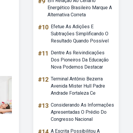
#9
Em Relação Ao Cenário
Energético Brasileiro Marque A
Alternativa Correta
#10
Efetue As Adições E
Subtrações Simplificando O
Resultado Quando Possível
#11
Dentre As Reivindicações
Dos Pioneiros Da Educação
Nova Podemos Destacar
#12
Terminal Antônio Bezerra
Avenida Mister Hull Padre
Andrade Fortaleza Ce
#13
Considerando As Informações
Apresentadas O Prédio Do
Congresso Nacional
#14
A Escrita Possibilitou A