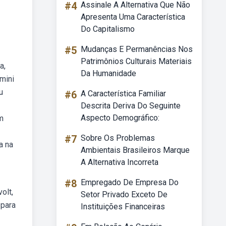
#4
Assinale A Alternativa Que Não
Apresenta Uma Característica
Do Capitalismo
#5
Mudanças E Permanências Nos
Patrimônios Culturais Materiais
a,
Da Humanidade
mini
u
#6
A Característica Familiar
Descrita Deriva Do Seguinte
Aspecto Demográfico:
m
#7
Sobre Os Problemas
a na
Ambientais Brasileiros Marque
A Alternativa Incorreta
#8
Empregado De Empresa Do
olt,
Setor Privado Exceto De
 para
Instituições Financeiras