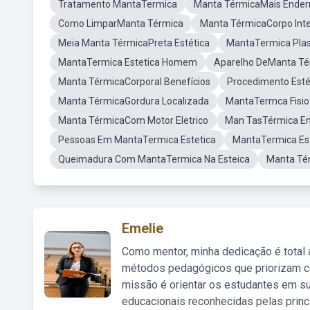
Tratamento MantaTermica
Manta TérmicaMais Ende
Como LimparManta Térmica
Manta TérmicaCorpo Inte
Meia Manta TérmicaPreta Estética
MantaTermica Plas
MantaTermica Estetica Homem
Aparelho DeManta Té
Manta TérmicaCorporal Benefícios
Procedimento Esté
Manta TérmicaGordura Localizada
MantaTermca Fisio
Manta TérmicaCom Motor Eletrico
Man TasTérmica E
Pessoas Em MantaTermica Estetica
MantaTermica Est
Queimadura Com MantaTermica Na Esteica
Manta Té
Emelie
Como mentor, minha dedicação é total
métodos pedagógicos que priorizam co
missão é orientar os estudantes em su
educacionais reconhecidas pelas princ