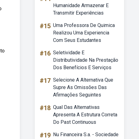
Humanidade Armazenar E
o
Transmitir Experiências
#15
Uma Professora De Quimica
Realizou Uma Experiencia
Com Seus Estudantes
nto
#16
Seletividade E
Distributividade Na Prestação
Dos Benefícios E Serviços
#17
Selecione A Alternativa Que
Supre As Omissões Das
Afirmações Seguintes
#18
Qual Das Alternativas
Apresenta A Estrutura Correta
Do Past Continuous
#19
Nu Financeira S.a. - Sociedade