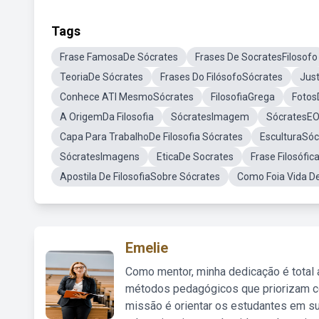
Tags
Frase FamosaDe Sócrates
Frases De SocratesFilosofo
TeoriaDe Sócrates
Frases Do FilósofoSócrates
Jus
Conhece ATI MesmoSócrates
FilosofiaGrega
Fotos
A OrigemDa Filosofia
SócratesImagem
SócratesEO
Capa Para TrabalhoDe Filosofia Sócrates
EsculturaSóc
SócratesImagens
EticaDe Socrates
Frase Filosófi
Apostila De FilosofiaSobre Sócrates
Como Foia Vida D
Emelie
Como mentor, minha dedicação é total
métodos pedagógicos que priorizam co
missão é orientar os estudantes em su