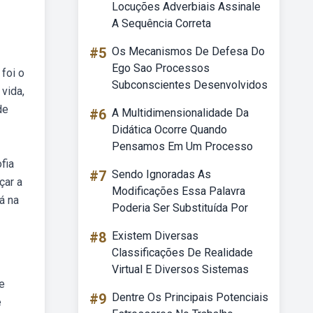
Locuções Adverbiais Assinale
A Sequência Correta
#5
Os Mecanismos De Defesa Do
Ego Sao Processos
foi o
Subconscientes Desenvolvidos
vida,
de
#6
A Multidimensionalidade Da
Didática Ocorre Quando
Pensamos Em Um Processo
fia
#7
Sendo Ignoradas As
çar a
Modificações Essa Palavra
á na
Poderia Ser Substituída Por
#8
Existem Diversas
Classificações De Realidade
Virtual E Diversos Sistemas
le
#9
Dentre Os Principais Potenciais
e