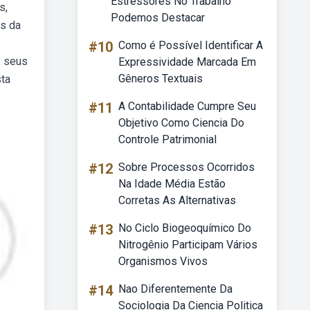
Estressores No Trabalho
s,
Podemos Destacar
es da
#10
Como é Possível Identificar A
, seus
Expressividade Marcada Em
Gêneros Textuais
sta
#11
A Contabilidade Cumpre Seu
Objetivo Como Ciencia Do
Controle Patrimonial
#12
Sobre Processos Ocorridos
Na Idade Média Estão
Corretas As Alternativas
#13
No Ciclo Biogeoquímico Do
Nitrogênio Participam Vários
Organismos Vivos
#14
Nao Diferentemente Da
Sociologia Da Ciencia Politica