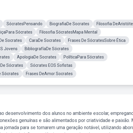
SócratesPensando
BiografiaDe Socrates
Filosofia DeAristóte
tiçaPara Sócrates
Filosofia SócratesMapa Mental
De Socrates
CaraDe Socrates
Frases De SócratesSobre Ética
S Jovens
BibliografíaDe Sócrates
rates
ApologiaDe Socrates
PolíticaPara Sócrates
caDe Sócrates
Sócrates EOS Sofistas
e Sócrates
Frases DeAmor Socrates
 ao desenvolvimento dos alunos no ambiente escolar, empregan
nexões genuínas e são alimentados por criatividade e paixão. 
a jornada para se tornarem uma geração notável, utilizando abo