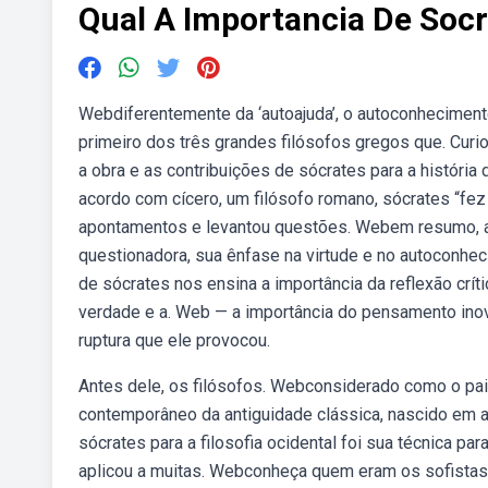
Qual A Importancia De Socr
Webdiferentemente da ‘autoajuda’, o autoconhecimento
primeiro dos três grandes filósofos gregos que. Curi
a obra e as contribuições de sócrates para a história
acordo com cícero, um filósofo romano, sócrates “fez 
apontamentos e levantou questões. Webem resumo, a 
questionadora, sua ênfase na virtude e no autoconheci
de sócrates nos ensina a importância da reflexão crí
verdade e a. Web — a importância do pensamento inova
ruptura que ele provocou.
Antes dele, os filósofos. Webconsiderado como o pai da
contemporâneo da antiguidade clássica, nascido em at
sócrates para a filosofia ocidental foi sua técnica p
aplicou a muitas. Webconheça quem eram os sofistas e