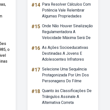
nas,
#14
Para Resolver Cálculos Com
Potência Vale Relembrar
em
Algumas Propriedades
#15
Onde Não Houver Sinalização
Regulamentadora A
Velocidade Máxima Será De
ções
#16
As Ações Socioeducativas
985, o
Destinadas A Jovens E
ável
Adolescentes Infratores
linas
#17
Selecione Uma Sequência
Protagonizada Por Um Dos
Personagens Do Filme
#18
Quanto às Classificações De
Triângulos Assinale A
Alternativa Correta