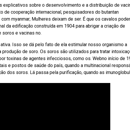
 explicativos sobre o desenvolvimento e a distribuição de vaci
o de cooperação internacional, pesquisadores do butantan
 com myanmar; Mulheres deixam de ser. É que os cavalos pod
al da edificação construída em 1904 para abrigar a criação de
 soros e vacinas no.
tiva. Isso se dá pelo fato de ela estimular nosso organismo a
a produção de soro. Os soros são utilizados para tratar intoxica
or toxinas de agentes infecciosos, como os. Webno início de 1
tais e postos de saúde do país, quando a multinacional respons
ção dos soros. Lá passa pela purificação, quando as imunoglobu