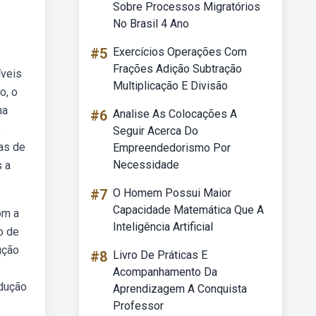
Sobre Processos Migratórios
No Brasil 4 Ano
#5
Exercícios Operações Com
Frações Adição Subtração
íveis
Multiplicação E Divisão
o, o
na
#6
Analise As Colocações A
e
Seguir Acerca Do
as de
Empreendedorismo Por
Necessidade
 a
#7
O Homem Possui Maior
Capacidade Matemática Que A
om a
Inteligência Artificial
o de
ução
#8
Livro De Práticas E
Acompanhamento Da
odução
Aprendizagem A Conquista
Professor