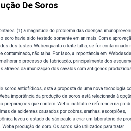
dução De Soros
entares: (1) a magnitude do problema das doenças imunopreven
, o soro havia sido testado somente em animais. Com a aprovaçã
dos dos testes. Webenquanto o leite talha, se for contaminado 
, se contaminado, não talha. Por isso, a importância em. Webdesd
 melhorar o processo de fabricação, principalmente dos esquem
s através da imunização dos cavalos com antígenos produzidos
 soros antiofídicos, está a proposta de uma nova tecnologia c
Weba importância da produção de soros está relacionada à opçã
são preparações que contêm. Webo instituto é referência na prod
ítimas de acidentes causados por cobras, aranhas, escorpiões,
ônica levou o estado de são paulo a criar um laboratório de pr
. Weba produção de soro. Os soros são utilizados para tratar