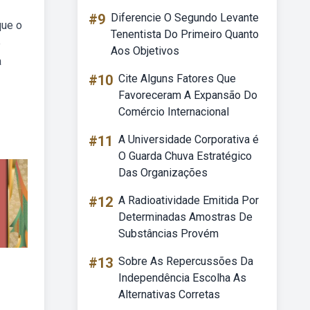
#9
Diferencie O Segundo Levante
que o
Tenentista Do Primeiro Quanto
e
Aos Objetivos
a
#10
Cite Alguns Fatores Que
Favoreceram A Expansão Do
Comércio Internacional
#11
A Universidade Corporativa é
O Guarda Chuva Estratégico
Das Organizações
#12
A Radioatividade Emitida Por
Determinadas Amostras De
Substâncias Provém
#13
Sobre As Repercussões Da
Independência Escolha As
Alternativas Corretas