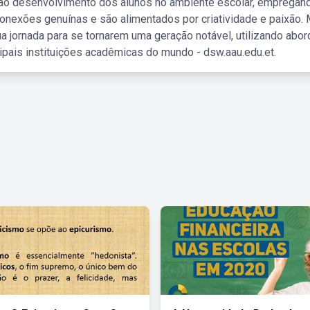
 ao desenvolvimento dos alunos no ambiente escolar, empregan
nexões genuínas e são alimentados por criatividade e paixão. 
a jornada para se tornarem uma geração notável, utilizando abo
ipais instituições acadêmicas do mundo - dsw.aau.edu.et.