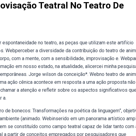
ovisação Teatral No Teatro De
espontaneidade no teatro, as peças que utilizam este artifício
s. Webperceber a diversidade da contribuição do teatro de ani
corpo, com a mente, com a sensibilidade, improvisação e. Webpa
mação em nosso estado, na atualidade, alicercei minha pesqui
ntemporâneas. Jorge wilson da conceição*. Webno teatro de anim
 Uma ação cênica acontece em resposta a uma ação proposta não
chamar a atenção e refletir sobre os aspectos significativos qu
 a.
tro de bonecos: Transformações na poética da linguagem”, objeti
no ambiente (animado. Webinserido em um panorama artístico amp
em se constituído como campo teatral capaz de lidar tanto com 
ral a partir de conceitos empregados por pesquisadores que