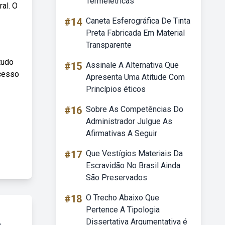
Termelétricas
al. O
#14
Caneta Esferográfica De Tinta
Preta Fabricada Em Material
Transparente
tudo
#15
Assinale A Alternativa Que
ocesso
Apresenta Uma Atitude Com
Princípios éticos
#16
Sobre As Competências Do
Administrador Julgue As
Afirmativas A Seguir
#17
Que Vestígios Materiais Da
Escravidão No Brasil Ainda
São Preservados
#18
O Trecho Abaixo Que
Pertence A Tipologia
Dissertativa Argumentativa é