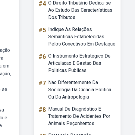
#4
O Direito Tributário Dedica-se
Ao Estudo Das Características
Dos Tributos
#5
Indique As Relações
Semânticas Estabelecidas
Pelos Conectivos Em Destaque
mação
#6
O Instrumento Estrategico De
ra
Articulacao E Gestao Das
sa em
Politicas Publicas
ação,
#7
Nao Diferentemente Da
e se
Sociologia Da Ciencia Politica
Ou Da Antropologia
#8
Manual De Diagnóstico E
va
Tratamento De Acidentes Por
lo e
Animais Peçonhentos
a