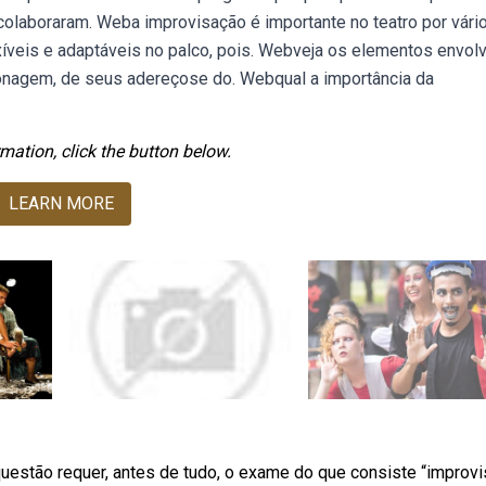
 colaboraram. Weba improvisação é importante no teatro por vári
xíveis e adaptáveis no palco, pois. Webveja os elementos envol
onagem, de seus adereçose do. Webqual a importância da
mation, click the button below.
LEARN MORE
uestão requer, antes de tudo, o exame do que consiste “improvi