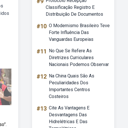
#9
Protocolo Recepção
os
Classificação Registro E
vidos
Distribuição De Documentos
#10
O Modernismo Brasileiro Teve
Forte Influência Das
Vanguardas Europeias
#11
No Que Se Refere As
Diretrizes Curriculares
Nacionais Podemos Observar
#12
Na China Quais São As
Peculiaridades Dos
Importantes Centros
Costeiros
#13
Cite As Vantagens E
Desvantagens Das
Hidrelétricas E Das
so”.