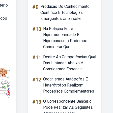
ter o
#9
Produção Do Conhecimento
Científico E Tecnologias
ados
Emergentes Uniasselvi
#10
Na Relação Entre
Hipermodernidade E
Hiperconsumo Podemos
Considerar Que:
#11
Dentre As Competências Qual
Das Listadas Abaixo é
Considerada Essencial
#12
Organismos Autótrofos E
Heterótrofos Realizam
Processos Complementares
#13
O Correspondente Bancário
Pode Realizar As Seguintes