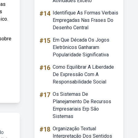
Atividades Exceto
 as
s
#14
Identifique As Formas Verbais
ico.
Empregadas Nas Frases Do
Desenho Central
 sobre
#15
Em Que Década Os Jogos
Eletrônicos Ganharam
Popularidade Significativa
#16
Como Equilibrar A Liberdade
De Expressão Com A
Responsabilidade Social
#17
Os Sistemas De
Planejamento De Recursos
Empresariais Erp São
Sistemas
#18
Organização Textual
do
Interpretação Dos Sentidos