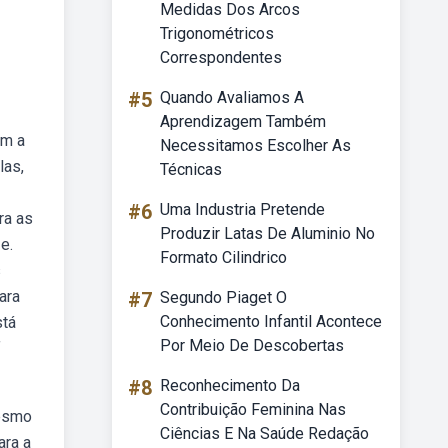
Medidas Dos Arcos
Trigonométricos
Correspondentes
#5
Quando Avaliamos A
Aprendizagem Também
em a
Necessitamos Escolher As
las,
Técnicas
#6
Uma Industria Pretende
ra as
Produzir Latas De Aluminio No
e.
Formato Cilindrico
s
ara
#7
Segundo Piaget O
Conhecimento Infantil Acontece
stá
Por Meio De Descobertas
f
#8
Reconhecimento Da
Contribuição Feminina Nas
mesmo
Ciências E Na Saúde Redação
ara a