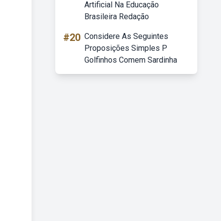
Artificial Na Educação
Brasileira Redação
#20
Considere As Seguintes
Proposições Simples P
Golfinhos Comem Sardinha