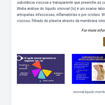
substância viscosa e transparente que preenche as ca
Weba análise do líquido sinovial (ls) é um exame labor
artropatias infecciosas, inflamatórias e por cristais. 
viscoso, filtrado do plasma através da membrana sino
For more infor
sinovial liquido mem