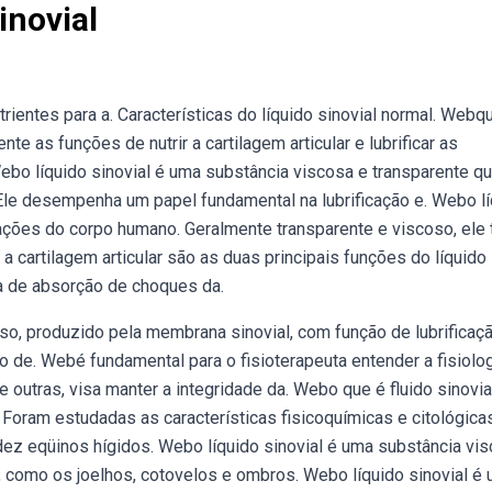
inovial
trientes para a. Características do líquido sinovial normal. Webqu
te as funções de nutrir a cartilagem articular e lubrificar as
 Webo líquido sinovial é uma substância viscosa e transparente q
Ele desempenha um papel fundamental na lubrificação e. Webo l
ulações do corpo humano. Geralmente transparente e viscoso, ele
r a cartilagem articular são as duas principais funções do líquido
a de absorção de choques da.
so, produzido pela membrana sinovial, com função de lubrificaçã
o de. Webé fundamental para o fisioterapeuta entender a fisiolo
tre outras, visa manter a integridade da. Webo que é fluido sinovia
 Foram estudadas as características fisicoquímicas e citológica
 dez eqüinos hígidos. Webo líquido sinovial é uma substância vi
, como os joelhos, cotovelos e ombros. Webo líquido sinovial é