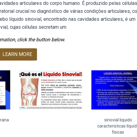
vidades articulares do corpo humano. É produzido pelas células
atorial crucial no diagnóstico de várias condições articulares, 
Webo líquido sinovial, encontrado nas cavidades articulares, é um 
vial, cujas células secretam um.
mation, click the button below.
LEARN MORE
brana
sinovial liquido
caracteristicas líqui
fisicas