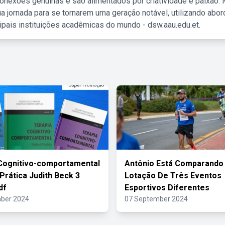
nexões genuínas e são alimentados por criatividade e paixão. 
a jornada para se tornarem uma geração notável, utilizando abo
ipais instituições acadêmicas do mundo - dsw.aau.edu.et.
Cognitivo-comportamental
Antônio Está Comparando
 Prática Judith Beck 3
Lotação De Três Eventos
df
Esportivos Diferentes
ber 2024
07 September 2024