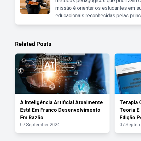
métodos pedagógicos que priorizam co
missão é orientar os estudantes em su
educacionais reconhecidas pelas princ
Related Posts
A Inteligência Artificial Atualmente
Terapia 
Está Em Franco Desenvolvimento
Teoria E
Em Razão
Edição P
07 September 2024
07 Septem