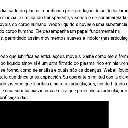
 dialisado do plasma modificado pela produção de ácido hialurôn
 sinovial é um líquido transparente, viscoso e de cor amarelada
móveis do corpo humano. Webo líquido sinovial é uma substância
s do corpo humano. Ele desempenha um papel fundamental na
iais, permitindo assim movimentos suaves e indolor (nas articula
coso que lubrifica as articulações móveis. Saiba como ele é for
líquido sinovial é um ultra filtrado do plasma, rico em hialuron
mo se forma, como se analisa e quais são as doenças. Webel líqui
lo que dificulta su aspiración. Su aparente similitud con la clar
do viscoso que lubrifica e nutre as articulações, sendo filtrado 
 é uma substância viscosa e clara que preenche as articulações
rificação das.