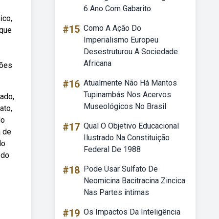
6 Ano Com Gabarito
ico,
#15
Como A Ação Do
 que
Imperialismo Europeu
Desestruturou A Sociedade
Africana
ções
#16
Atualmente Não Há Mantos
Tupinambás Nos Acervos
mado,
Museológicos No Brasil
ato,
do
#17
Qual O Objetivo Educacional
a de
Ilustrado Na Constituição
do
Federal De 1988
 do
#18
Pode Usar Sulfato De
Neomicina Bacitracina Zincica
Nas Partes íntimas
#19
Os Impactos Da Inteligência