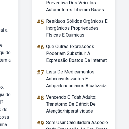
Preventiva Dos Veículos
Automotores Liberam Gases
#5
Resíduos Sólidos Orgânicos E
Inorgânicos Propriedades
al a
Físicas E Químicas
ue
#6
Que Outras Expressões
íquido
Poderiam Substituir A
 tem a
Expressão Boatos De Internet
#7
Lista De Medicamentos
Anticonvulsivantes E
Antiparkinsonianos Atualizada
o,
gia do
#8
Vencendo O Tdah Adulto:
l?
Transtorno De Déficit De
s do
Atenção/hiperatividade
scosa
#9
Sem Usar Calculadora Associe
 uma