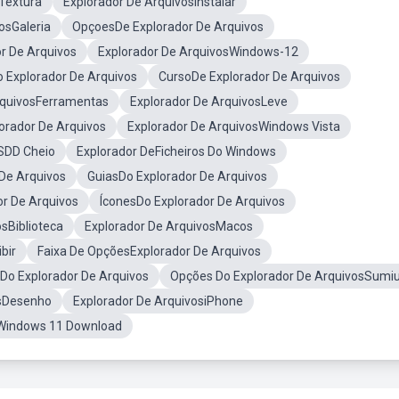
Textura
Explorador De ArquivosInstalar
osGaleria
OpçoesDe Explorador De Arquivos
r De Arquivos
Explorador De ArquivosWindows-12
o Explorador De Arquivos
CursoDe Explorador De Arquivos
rquivosFerramentas
Explorador De ArquivosLeve
orador De Arquivos
Explorador De ArquivosWindows Vista
sSDD Cheio
Explorador DeFicheiros Do Windows
De Arquivos
GuiasDo Explorador De Arquivos
or De Arquivos
ÍconesDo Explorador De Arquivos
sBiblioteca
Explorador De ArquivosMacos
bir
Faixa De OpçõesExplorador De Arquivos
Do Explorador De Arquivos
Opções Do Explorador De ArquivosSumi
osDesenho
Explorador De ArquivosiPhone
sWindows 11 Download