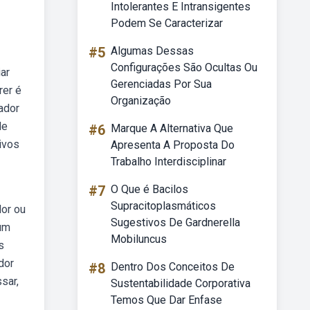
Intolerantes E Intransigentes
Podem Se Caracterizar
#5
Algumas Dessas
Configurações São Ocultas Ou
ar
Gerenciadas Por Sua
rer é
Organização
ador
de
#6
Marque A Alternativa Que
ivos
Apresenta A Proposta Do
Trabalho Interdisciplinar
#7
O Que é Bacilos
Supracitoplasmáticos
or ou
Sugestivos De Gardnerella
 um
Mobiluncus
s
dor
#8
Dentro Dos Conceitos De
sar,
Sustentabilidade Corporativa
Temos Que Dar Enfase