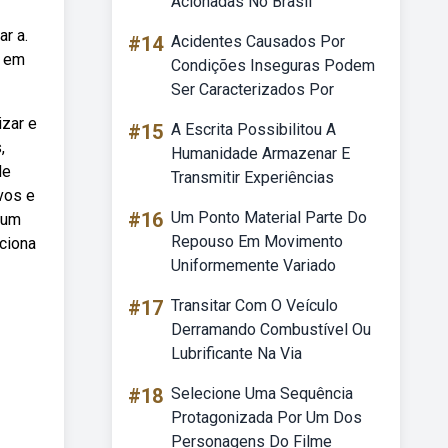
Acionadas No Brasil
r a.
#14
Acidentes Causados Por
s em
Condições Inseguras Podem
Ser Caracterizados Por
zar e
#15
A Escrita Possibilitou A
,
Humanidade Armazenar E
de
Transmitir Experiências
vos e
#16
Um Ponto Material Parte Do
 um
Repouso Em Movimento
ciona
Uniformemente Variado
#17
Transitar Com O Veículo
Derramando Combustível Ou
Lubrificante Na Via
#18
Selecione Uma Sequência
Protagonizada Por Um Dos
Personagens Do Filme