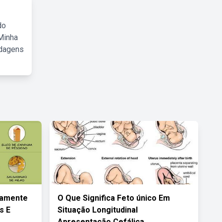
do
Minha
rdagens
mamente
O Que Significa Feto único Em
s E
Situação Longitudinal
Apresentação Cefálica