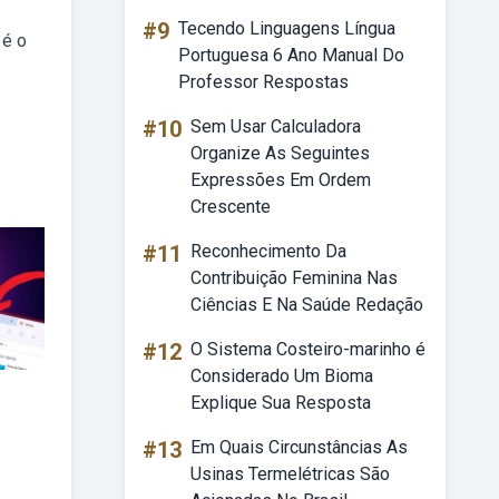
#9
Tecendo Linguagens Língua
 é o
Portuguesa 6 Ano Manual Do
Professor Respostas
#10
Sem Usar Calculadora
Organize As Seguintes
Expressões Em Ordem
Crescente
#11
Reconhecimento Da
Contribuição Feminina Nas
Ciências E Na Saúde Redação
#12
O Sistema Costeiro-marinho é
Considerado Um Bioma
Explique Sua Resposta
#13
Em Quais Circunstâncias As
Usinas Termelétricas São