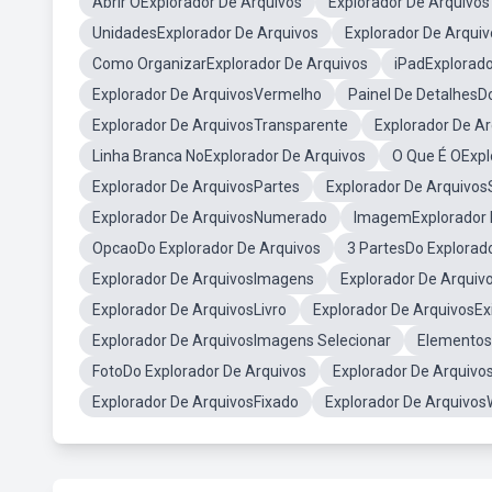
Abrir OExplorador De Arquivos
Explorador De Arquivos
UnidadesExplorador De Arquivos
Explorador De Arquiv
Como OrganizarExplorador De Arquivos
iPadExplorado
Explorador De ArquivosVermelho
Painel De DetalhesD
Explorador De ArquivosTransparente
Explorador De A
Linha Branca NoExplorador De Arquivos
O Que É OExpl
Explorador De ArquivosPartes
Explorador De Arquivo
Explorador De ArquivosNumerado
ImagemExplorador 
OpcaoDo Explorador De Arquivos
3 PartesDo Explorad
Explorador De ArquivosImagens
Explorador De Arquivo
Explorador De ArquivosLivro
Explorador De ArquivosExi
Explorador De ArquivosImagens Selecionar
Elementos
FotoDo Explorador De Arquivos
Explorador De Arquiv
Explorador De ArquivosFixado
Explorador De Arquivo