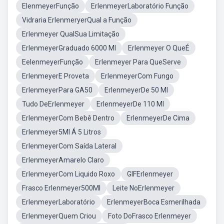
ElenmeyerFunção
ErlenmeyerLaboratório Função
Vidraria ErlenmeryerQual a Função
Erlenmeyer QualSua Limitação
ErlenmeyerGraduado 6000 Ml
Erlenmeyer O QueÉ
EelenmeyerFunção
Erlenmeyer Para QueServe
ErlenmeyerE Proveta
ErlenmeyerCom Fungo
ErlenmeyerPara GA50
ErlenmeyerDe 50 Ml
Tudo DeErlenmeyer
ErlenmeyerDe 110 Ml
ErlenmeyerCom Bebê Dentro
ErlenmeyerDe Cima
Erlenmeyer5Ml Á 5 Litros
ErlenmeyerCom Saída Lateral
ErlenmeyerAmarelo Claro
ErlenmeyerCom Liquido Roxo
GIFErlenmeyer
Frasco Erlenmeyer500Ml
Leite NoErlenmeyer
ErlenmeyerLaboratório
ErlenmeyerBoca Esmerilhada
ErlenmeyerQuem Criou
Foto DoFrasco Erlenmeyer