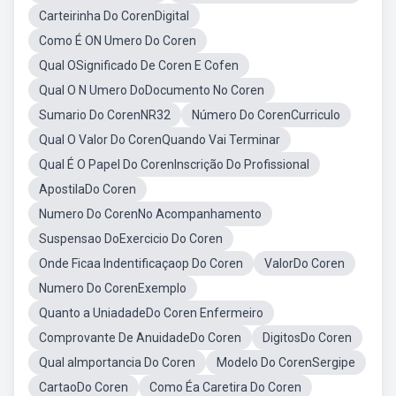
Carteirinha Do CorenDigital
Como É ON Umero Do Coren
Qual OSignificado De Coren E Cofen
Qual O N Umero DoDocumento No Coren
Sumario Do CorenNR32
Número Do CorenCurriculo
Qual O Valor Do CorenQuando Vai Terminar
Qual É O Papel Do CorenInscrição Do Profissional
ApostilaDo Coren
Numero Do CorenNo Acompanhamento
Suspensao DoExercicio Do Coren
Onde Ficaa Indentificaçaop Do Coren
ValorDo Coren
Numero Do CorenExemplo
Quanto a UniadadeDo Coren Enfermeiro
Comprovante De AnuidadeDo Coren
DigitosDo Coren
Qual aImportancia Do Coren
Modelo Do CorenSergipe
CartaoDo Coren
Como Éa Caretira Do Coren