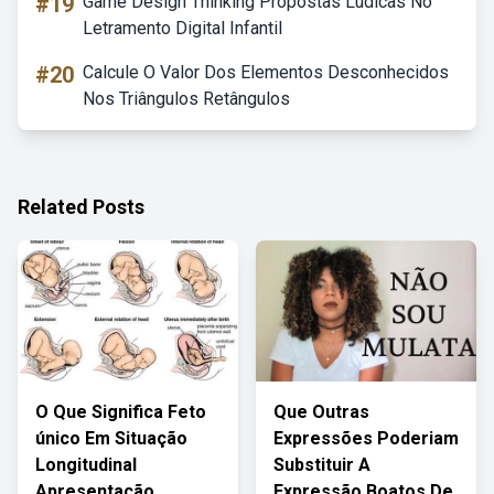
#19
Game Design Thinking Propostas Lúdicas No
Letramento Digital Infantil
#20
Calcule O Valor Dos Elementos Desconhecidos
Nos Triângulos Retângulos
Related Posts
O Que Significa Feto
Que Outras
único Em Situação
Expressões Poderiam
Longitudinal
Substituir A
Apresentação
Expressão Boatos De