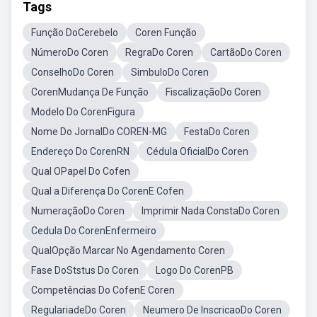
Tags
Função DoCerebelo
Coren Função
NúmeroDo Coren
RegraDo Coren
CartãoDo Coren
ConselhoDo Coren
SimbuloDo Coren
CorenMudança De Função
FiscalizaçãoDo Coren
Modelo Do CorenFigura
Nome Do JornalDo COREN-MG
FestaDo Coren
Endereço Do CorenRN
Cédula OficialDo Coren
Qual OPapel Do Cofen
Qual a Diferença Do CorenE Cofen
NumeraçãoDo Coren
Imprimir Nada ConstaDo Coren
Cedula Do CorenEnfermeiro
QualOpção Marcar No Agendamento Coren
Fase DoStstus Do Coren
Logo Do CorenPB
Competências Do CofenE Coren
RegulariadeDo Coren
Neumero De InscricaoDo Coren