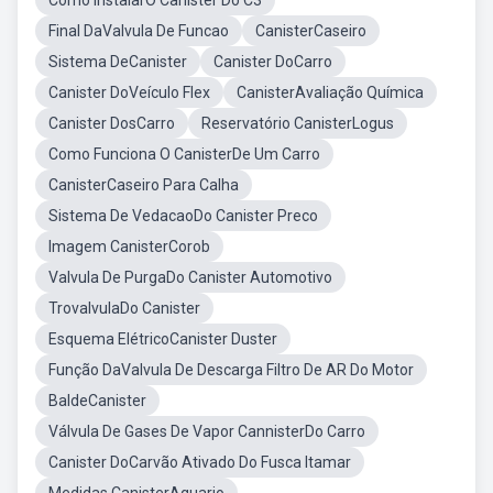
Como InstalarO Canister Do C3
Final DaValvula De Funcao
CanisterCaseiro
Sistema DeCanister
Canister DoCarro
Canister DoVeículo Flex
CanisterAvaliação Química
Canister DosCarro
Reservatório CanisterLogus
Como Funciona O CanisterDe Um Carro
CanisterCaseiro Para Calha
Sistema De VedacaoDo Canister Preco
Imagem CanisterCorob
Valvula De PurgaDo Canister Automotivo
TrovalvulaDo Canister
Esquema ElétricoCanister Duster
Função DaValvula De Descarga Filtro De AR Do Motor
BaldeCanister
Válvula De Gases De Vapor CannisterDo Carro
Canister DoCarvão Ativado Do Fusca Itamar