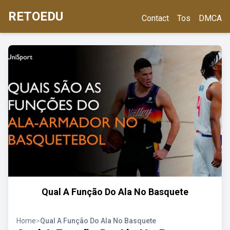
RETOEDU
Contact
Tos
DMCA
Qual A Função Do Ala No Basquete
Home
>
Qual A Função Do Ala No Basquete