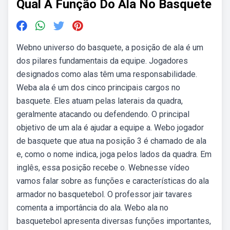
Qual A Função Do Ala No Basquete
Webno universo do basquete, a posição de ala é um
dos pilares fundamentais da equipe. Jogadores
designados como alas têm uma responsabilidade.
Weba ala é um dos cinco principais cargos no
basquete. Eles atuam pelas laterais da quadra,
geralmente atacando ou defendendo. O principal
objetivo de um ala é ajudar a equipe a. Webo jogador
de basquete que atua na posição 3 é chamado de ala
e, como o nome indica, joga pelos lados da quadra. Em
inglês, essa posição recebe o. Webnesse vídeo
vamos falar sobre as funções e características do ala
armador no basquetebol. O professor jair tavares
comenta a importância do ala. Webo ala no
basquetebol apresenta diversas funções importantes,