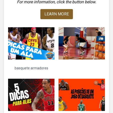
For more information, click the button below.
LEARN MORE
basquete armadores