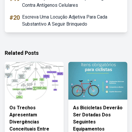
Contra Antígenos Celulares
#20
Escreva Uma Locução Adjetiva Para Cada
Substantivo A Seguir Brinquedo
Related Posts
Os Trechos
As Bicicletas Deverão
Apresentam
Ser Dotadas Dos
Divergências
Seguintes
Conceituais Entre
Equipamentos