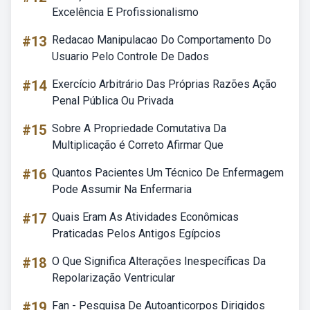
Excelência E Profissionalismo
#13
Redacao Manipulacao Do Comportamento Do
Usuario Pelo Controle De Dados
#14
Exercício Arbitrário Das Próprias Razões Ação
Penal Pública Ou Privada
#15
Sobre A Propriedade Comutativa Da
Multiplicação é Correto Afirmar Que
#16
Quantos Pacientes Um Técnico De Enfermagem
Pode Assumir Na Enfermaria
#17
Quais Eram As Atividades Econômicas
Praticadas Pelos Antigos Egípcios
#18
O Que Significa Alterações Inespecíficas Da
Repolarização Ventricular
#19
Fan - Pesquisa De Autoanticorpos Dirigidos