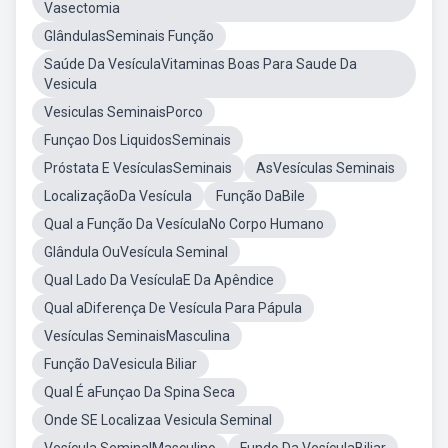
Vasectomia
GlândulasSeminais Função
Saúde Da VesículaVitaminas Boas Para Saude Da
Vesicula
Vesiculas SeminaisPorco
Funçao Dos LiquidosSeminais
Próstata E VesículasSeminais
AsVesículas Seminais
LocalizaçãoDa Vesícula
Função DaBile
Qual a Função Da VesículaNo Corpo Humano
Glândula OuVesícula Seminal
Qual Lado Da VesículaE Da Apêndice
Qual aDiferença De Vesícula Para Pápula
Vesículas SeminaisMasculina
Função DaVesicula Biliar
Qual É aFunçao Da Spina Seca
Onde SE Localizaa Vesicula Seminal