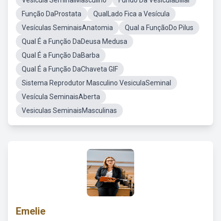
Vesícula SeminalMasculino
Fundo Da VesículaBiliar
Função DaProstata
QualLado Fica a Vesícula
Vesículas SeminaisAnatomia
Qual a FunçãoDo Pilus
Qual É a Função DaDeusa Medusa
Qual É a Função DaBarba
Qual É a Função DaChaveta GIF
Sistema Reprodutor Masculino VesiculaSeminal
Vesícula SeminaisAberta
Vesiculas SeminaisMasculinas
Emelie