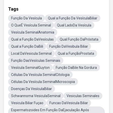
Tags
Função Da Vesícula
Qual a Função Da VesículaBiliar
O QueÉ Vesícula Seminal
Qual LadoDa Vesícula
Vesícula SeminalAnatomia
Qual a Função DaVesículas
Qual Função DaPróstata
Qual a Função DaBili
Função DaVesibula Biliar
Local DaVesicula Seminal
Qual a FunçãoProstata
Função DasVesículas Seminais
Vesícula SeminalGuyton
Função DaBile Na Gordura
Células Da Vesícula SeminalCitologia
Células Da Vesícula SeminalMicroscopia
Doenças Da VesículaBiliar
Schwannoma VesiculaSeminal
Vesiculas Seminales
Vesicula Biliar Fuçao
Funcao DaVesicula Biliar
Espermatozoides Em Função DaEjaculação Após