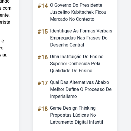
tindo
#14
O Governo Do Presidente
as com
Juscelino Kubitschek Ficou
ente,
Marcado No Contexto
rista
#15
Identifique As Formas Verbais
Empregadas Nas Frases Do
 é
Desenho Central
vo
iar.
#16
Uma Instituição De Ensino
Superior Conhecida Pela
Qualidade De Ensino
#17
Qual Das Alternativas Abaixo
Melhor Define O Processo De
Imperialismo
#18
Game Design Thinking
Propostas Lúdicas No
Letramento Digital Infantil