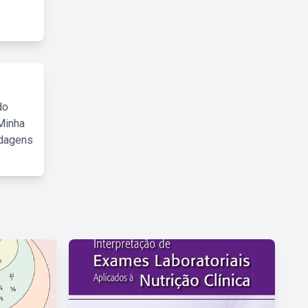
do
Minha
rdagens