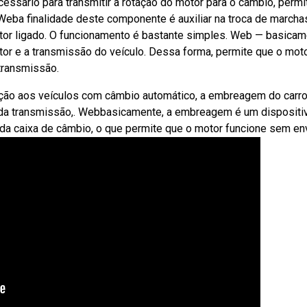
ssário para transmitir a rotação do motor para o câmbio, permi
Weba finalidade deste componente é auxiliar na troca de march
or ligado. O funcionamento é bastante simples. Web — basicam
otor e a transmissão do veículo. Dessa forma, permite que o moto
transmissão.
ção aos veículos com câmbio automático, a embreagem do carro
 da transmissão,. Webbasicamente, a embreagem é um dispositi
a caixa de câmbio, o que permite que o motor funcione sem env