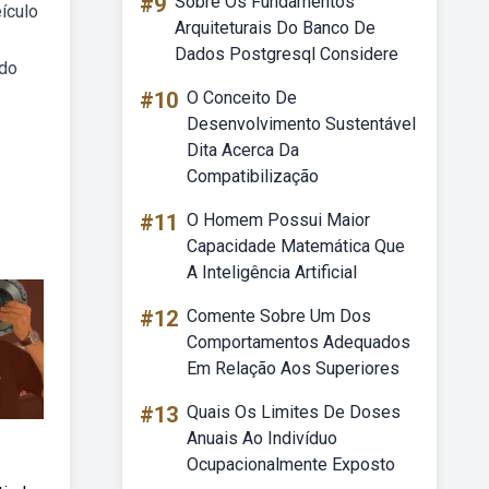
#9
Sobre Os Fundamentos
ículo
Arquiteturais Do Banco De
Dados Postgresql Considere
 do
#10
O Conceito De
Desenvolvimento Sustentável
Dita Acerca Da
Compatibilização
#11
O Homem Possui Maior
Capacidade Matemática Que
A Inteligência Artificial
#12
Comente Sobre Um Dos
Comportamentos Adequados
Em Relação Aos Superiores
#13
Quais Os Limites De Doses
Anuais Ao Indivíduo
Ocupacionalmente Exposto