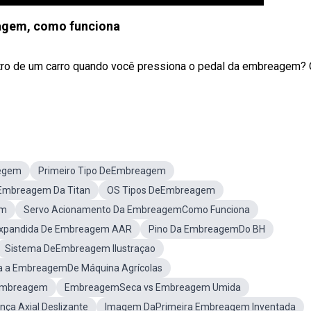
gem, como funciona
tro de um carro quando você pressiona o pedal da embreagem?
regem
Primeiro Tipo DeEmbreagem
Embreagem Da Titan
OS Tipos DeEmbreagem
em
Servo Acionamento Da EmbreagemComo Funciona
xpandida De Embreagem AAR
Pino Da EmbreagemDo BH
Sistema DeEmbreagem Ilustraçao
a a EmbreagemDe Máquina Agrícolas
Embreagem
EmbreagemSeca vs Embreagem Umida
a Axial Deslizante
Imagem DaPrimeira Embreagem Inventada