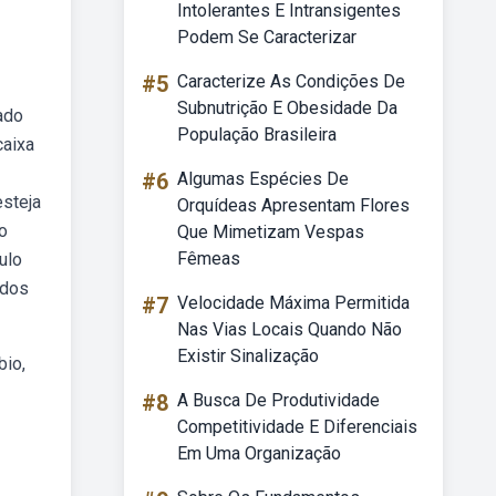
Intolerantes E Intransigentes
Podem Se Caracterizar
#5
Caracterize As Condições De
Subnutrição E Obesidade Da
ado
População Brasileira
caixa
#6
Algumas Espécies De
steja
Orquídeas Apresentam Flores
o
Que Mimetizam Vespas
Fêmeas
ulo
 dos
#7
Velocidade Máxima Permitida
Nas Vias Locais Quando Não
Existir Sinalização
bio,
#8
A Busca De Produtividade
Competitividade E Diferenciais
Em Uma Organização