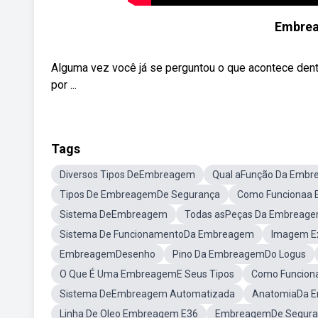
Embrea
Alguma vez você já se perguntou o que acontece den
por ...
Tags
Diversos Tipos DeEmbreagem
Qual aFunção Da Emb
Tipos De EmbreagemDe Segurança
Como Funcionaa 
Sistema DeEmbreagem
Todas asPeças Da Embreag
Sistema De FuncionamentoDa Embreagem
Imagem E
EmbreagemDesenho
Pino Da EmbreagemDo Logus
O Que É Uma EmbreagemE Seus Tipos
Como Funcion
Sistema DeEmbreagem Automatizada
AnatomiaDa 
Linha De Oleo Embreagem E36
EmbreagemDe Seguranç