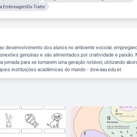
 a EmbreagemDo Trator
 ao desenvolvimento dos alunos no ambiente escolar, empregan
nexões genuínas e são alimentados por criatividade e paixão. 
a jornada para se tornarem uma geração notável, utilizando abo
ipais instituições acadêmicas do mundo - dsw.aau.edu.et.