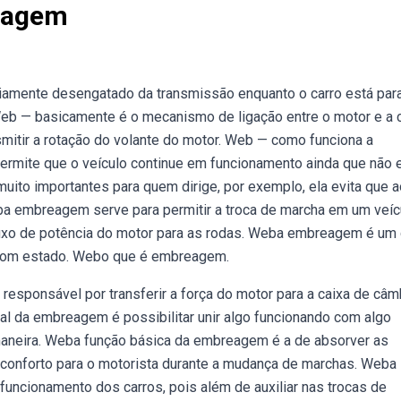
reagem
amente desengatado da transmissão enquanto o carro está par
Web — basicamente é o mecanismo de ligação entre o motor e a 
nsmitir a rotação do volante do motor. Web — como funciona a
mite que o veículo continue em funcionamento ainda que não e
ito importantes para quem dirige, por exemplo, ela evita que a
eba embreagem serve para permitir a troca de marcha em um veíc
luxo de potência do motor para as rodas. Weba embreagem é um
m bom estado. Webo que é embreagem.
 responsável por transferir a força do motor para a caixa de câm
pal da embreagem é possibilitar unir algo funcionando com algo
maneira. Weba função básica da embreagem é a de absorver as
 conforto para o motorista durante a mudança de marchas. Weba
ncionamento dos carros, pois além de auxiliar nas trocas de