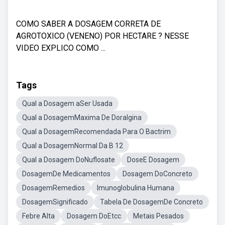
COMO SABER A DOSAGEM CORRETA DE
AGROTOXICO (VENENO) POR HECTARE ? NESSE
VIDEO EXPLICO COMO ...
Tags
Qual a Dosagem aSer Usada
Qual a DosagemMaxima De Doralgina
Qual a DosagemRecomendada Para O Bactrim
Qual a DosagemNormal Da B 12
Qual a Dosagem DoNuflosate
DoseE Dosagem
DosagemDe Medicamentos
Dosagem DoConcreto
DosagemRemedios
Imunoglobulina Humana
DosagemSignificado
Tabela De DosagemDe Concreto
Febre Alta
Dosagem DoEtcc
Metais Pesados