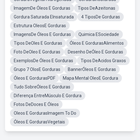
ImagemDe Óleos E Gorduras
Tipos DeAzeitonas
Gordura Saturada EInsaturada
4 TiposDe Gorduras
Estrutura OleosE Gorduras
ImagensDe Óleos E Gorduras
Quimica ESociedade
Tipos DeOles E Gorduras
Óleos E GordurasAlimentos
Foto DeOleo E Gorduras
Desenho DeÓleo E Gorduras
ExemplosDe Óleos E Gorduras
Tipos DeAcidos Graxos
Grupo 7 OlosE Gorduras
BannerÓleos E Gorduras
Óleos E GordurasPDF
Mapa Mental OleoE Gordura
Tudo SobreÓleos E Gorduras
Diferença EntreMúsculo E Gordura
Fotos DeDoces E Óleos
Oleos E GordurasImagem To Do
Óleos E GordurasVegetais