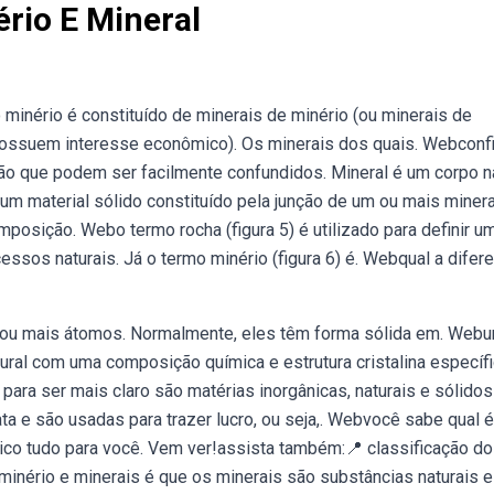
ério E Mineral
minério é constituído de minerais de minério (ou minerais de
possuem interesse econômico). Os minerais dos quais. Webconfi
ão que podem ser facilmente confundidos. Mineral é um corpo na
um material sólido constituído pela junção de um ou mais minera
posição. Webo termo rocha (figura 5) é utilizado para definir u
ssos naturais. Já o termo minério (figura 6) é. Webqual a difer
ou mais átomos. Normalmente, eles têm forma sólida em. Web
ural com uma composição química e estrutura cristalina específi
ara ser mais claro são matérias inorgânicas, naturais e sólido
ata e são usadas para trazer lucro, ou seja,. Webvocê sabe qual é
lico tudo para você. Vem ver!assista também:📍 classificação do
e minério e minerais é que os minerais são substâncias naturais e