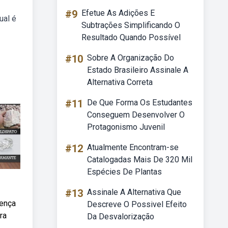
#9
Efetue As Adições E
ual é
Subtrações Simplificando O
Resultado Quando Possível
#10
Sobre A Organização Do
Estado Brasileiro Assinale A
Alternativa Correta
#11
De Que Forma Os Estudantes
Conseguem Desenvolver O
Protagonismo Juvenil
#12
Atualmente Encontram-se
Catalogadas Mais De 320 Mil
Espécies De Plantas
#13
Assinale A Alternativa Que
rença
Descreve O Possivel Efeito
ra
Da Desvalorização