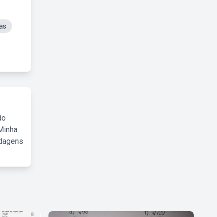
as
do
Minha
rdagens