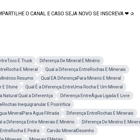
e COMPARTILHE O CANAL E CASO SEJA NOVO SE INSCREVA ❤ ✰
ntreToco E Truck
Diferença De Mineral E Minério
ntreRocha E Mineral
Qual a Diferença EntreRochas E Minerais
EMinérios Resumo
Qual EA DiferençaPara Minerio E Mineral
r E Stone
Qual É a Diferença EntreUma Rocha E Um Mineral
 Natural Qual a Diferentça
Diferença EntreÁgua Ligada E Livre
eRochas Inequigranular E Posrirítica
gua MineralPara Agua Filtrada
Diferença EntreRochas E Minerais
l a Diferença Entre Minerais E Minério
Diferença De Minério E Miner
a EntreRocha E Pedra
Carvão MineralDesenho
De Minerais
Minerais EMetais