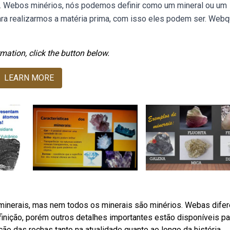
. Webos minérios, nós podemos definir como um mineral ou um
ra realizarmos a matéria prima, com isso eles podem ser. Webq
mation, click the button below.
LEARN MORE
o minerais, mas nem todos os minerais são minérios. Webas dife
definição, porém outros detalhes importantes estão disponíveis pa
ão das rochas tanto na atualidade quanto ao longo da história.