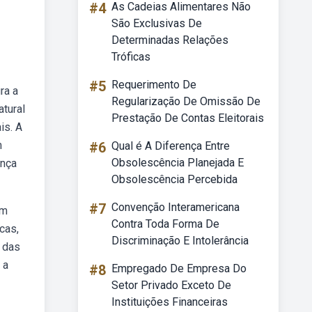
#4
As Cadeias Alimentares Não
São Exclusivas De
Determinadas Relações
Tróficas
#5
Requerimento De
ra a
Regularização De Omissão De
tural
Prestação De Contas Eleitorais
is. A
m
#6
Qual é A Diferença Entre
Obsolescência Planejada E
ença
Obsolescência Percebida
#7
Convenção Interamericana
um
Contra Toda Forma De
cas,
Discriminação E Intolerância
s das
 a
#8
Empregado De Empresa Do
Setor Privado Exceto De
Instituições Financeiras