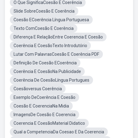
O Que SignificaCoesão E Coerência
Slide SobreCoesão E Coerência
Coesão ECoerência Língua Portuguesa
Texto ComCoesão E Coerência
Diferença E RelaçãoEntre Coerencia E Coesão
Coerência E CoesãoTexto Introdutório
Lutar Com PalavrasCoesão E Coerência PDF
Definição De Coesão ECoerência
Coerência E CoesãoNa Publicidade
Coerência De CoesãoLíngua Portugues
Coesãoversus Coerência
Exemplo DeCoerência E Coesão
Coesão E CoerenciaNa Midia
ImagensDe Coesão E Coerencia
Coerencia E CoesãoMaterial Didatico
Qual a CompetenciaDa Coesao E Da Coerencia