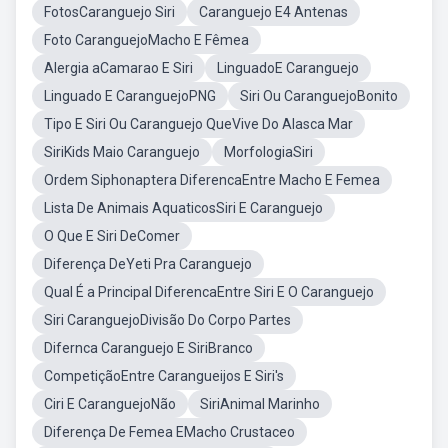
FotosCaranguejo Siri
Caranguejo E4 Antenas
Foto CaranguejoMacho E Fêmea
Alergia aCamarao E Siri
LinguadoE Caranguejo
Linguado E CaranguejoPNG
Siri Ou CaranguejoBonito
Tipo E Siri Ou Caranguejo QueVive Do Alasca Mar
SiriKids Maio Caranguejo
MorfologiaSiri
Ordem Siphonaptera DiferencaEntre Macho E Femea
Lista De Animais AquaticosSiri E Caranguejo
O Que E Siri DeComer
Diferença DeYeti Pra Caranguejo
Qual É a Principal DiferencaEntre Siri E O Caranguejo
Siri CaranguejoDivisão Do Corpo Partes
Difernca Caranguejo E SiriBranco
CompetiçãoEntre Carangueijos E Siri's
Ciri E CaranguejoNão
SiriAnimal Marinho
Diferença De Femea EMacho Crustaceo