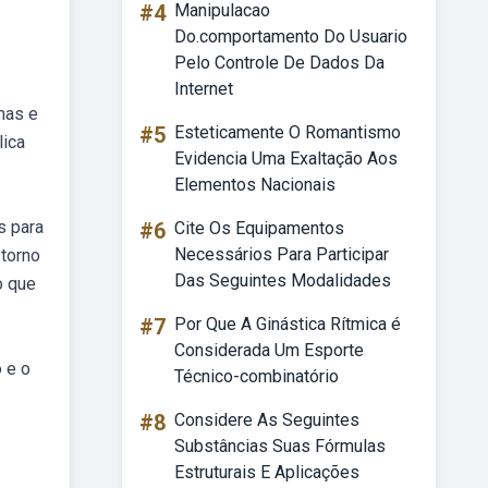
#4
Manipulacao
Do.comportamento Do Usuario
Pelo Controle De Dados Da
Internet
mas e
#5
Esteticamente O Romantismo
lica
Evidencia Uma Exaltação Aos
Elementos Nacionais
s para
#6
Cite Os Equipamentos
Necessários Para Participar
storno
Das Seguintes Modalidades
o que
#7
Por Que A Ginástica Rítmica é
Considerada Um Esporte
 e o
Técnico-combinatório
#8
Considere As Seguintes
Substâncias Suas Fórmulas
Estruturais E Aplicações