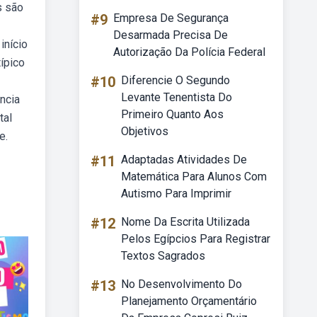
s são
#9
Empresa De Segurança
Desarmada Precisa De
início
Autorização Da Polícia Federal
típico
#10
Diferencie O Segundo
Levante Tenentista Do
ncia
Primeiro Quanto Aos
tal
Objetivos
e.
#11
Adaptadas Atividades De
Matemática Para Alunos Com
Autismo Para Imprimir
#12
Nome Da Escrita Utilizada
Pelos Egípcios Para Registrar
Textos Sagrados
#13
No Desenvolvimento Do
Planejamento Orçamentário