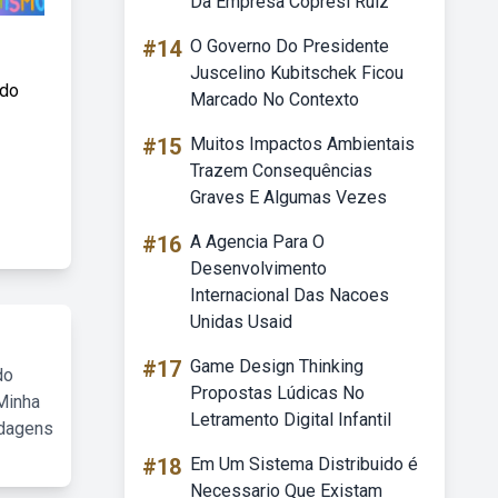
Da Empresa Copresi Ruiz
#14
O Governo Do Presidente
Juscelino Kubitschek Ficou
 do
Marcado No Contexto
#15
Muitos Impactos Ambientais
Trazem Consequências
Graves E Algumas Vezes
#16
A Agencia Para O
Desenvolvimento
Internacional Das Nacoes
Unidas Usaid
#17
Game Design Thinking
do
Propostas Lúdicas No
Minha
Letramento Digital Infantil
rdagens
#18
Em Um Sistema Distribuido é
Necessario Que Existam