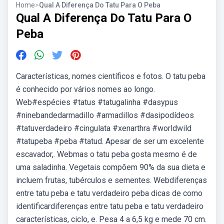
Home
>
Qual A Diferença Do Tatu Para O Peba
Qual A Diferença Do Tatu Para O
Peba
Características, nomes científicos e fotos. O tatu peba
é conhecido por vários nomes ao longo.
Web#espécies #tatus #tatugalinha #dasypus
#ninebandedarmadillo #armadillos #dasipodídeos
#tatuverdadeiro #cingulata #xenarthra #worldwild
#tatupeba #peba #tatud. Apesar de ser um excelente
escavador,. Webmas o tatu peba gosta mesmo é de
uma saladinha. Vegetais compõem 90% da sua dieta e
incluem frutas, tubérculos e sementes. Webdiferenças
entre tatu peba e tatu verdadeiro peba dicas de como
identificardiferenças entre tatu peba e tatu verdadeiro
características, ciclo, e. Pesa 4 a 6,5 kg e mede 70 cm.