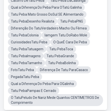
Cacorro DeTatu Peba
Tatu Peba DaCaatinga
Qual a Diferença Do Peba Para OTatú Galinha
Tatu Peba Mato Grosso DoSul SE Alimentando
Tatu PebaDesenho Realista
Tatu PebaPNG
Diferenção Do TatuVerdadeiro Macho Ou Fêmea
Tatu PebaColonia
Iamgem Tatu DoRabo Mole
CuriosidadesTatu Peba
O QueÉ Cara De Peba
Tatu PebaTatuagem
Tatu PebaToca
Tatu PebaImagens
Tatu PebaGrande
Tatu PebaTamanho
Tatu PebaBolinha
FotoTatu Peba
Diferença De Tatu ParaCasaco
PegadaTatu Peba
Qual a Diferença Do Peba Para OGalinha
Tatu PebaPampas E Cerrado
O TatuPeludo De Nariz Mede Quantos CENTIMETROS De
Comprimento