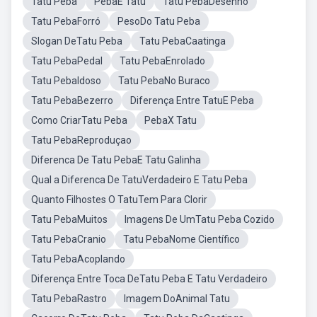
Tatu Peba
PebaE Tatu
Tatu PebaDesenho
Tatu PebaForró
PesoDo Tatu Peba
Slogan DeTatu Peba
Tatu PebaCaatinga
Tatu PebaPedal
Tatu PebaEnrolado
Tatu PebaIdoso
Tatu PebaNo Buraco
Tatu PebaBezerro
Diferença Entre TatuE Peba
Como CriarTatu Peba
PebaX Tatu
Tatu PebaReproduçao
Diferenca De Tatu PebaE Tatu Galinha
Qual a Diferenca De TatuVerdadeiro E Tatu Peba
Quanto Filhostes O TatuTem Para Clorir
Tatu PebaMuitos
Imagens De UmTatu Peba Cozido
Tatu PebaCranio
Tatu PebaNome Científico
Tatu PebaAcoplando
Diferença Entre Toca DeTatu Peba E Tatu Verdadeiro
Tatu PebaRastro
Imagem DoAnimal Tatu