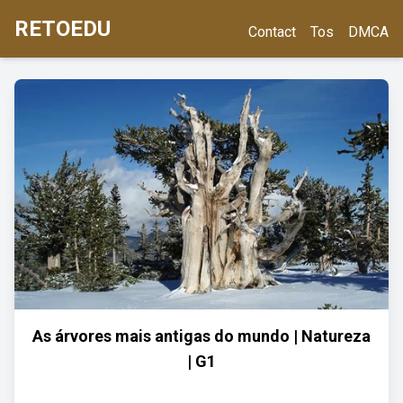
RETOEDU
Contact
Tos
DMCA
As árvores mais antigas do mundo | Natureza
| G1