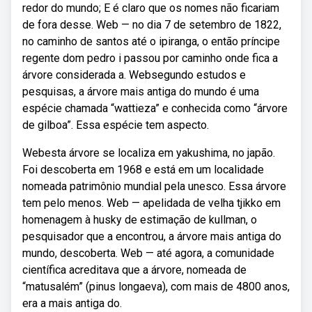
redor do mundo; E é claro que os nomes não ficariam
de fora desse. Web — no dia 7 de setembro de 1822,
no caminho de santos até o ipiranga, o então príncipe
regente dom pedro i passou por caminho onde fica a
árvore considerada a. Websegundo estudos e
pesquisas, a árvore mais antiga do mundo é uma
espécie chamada “wattieza” e conhecida como “árvore
de gilboa”. Essa espécie tem aspecto.
Webesta árvore se localiza em yakushima, no japão.
Foi descoberta em 1968 e está em um localidade
nomeada patrimônio mundial pela unesco. Essa árvore
tem pelo menos. Web — apelidada de velha tjikko em
homenagem à husky de estimação de kullman, o
pesquisador que a encontrou, a árvore mais antiga do
mundo, descoberta. Web — até agora, a comunidade
científica acreditava que a árvore, nomeada de
“matusalém” (pinus longaeva), com mais de 4800 anos,
era a mais antiga do.