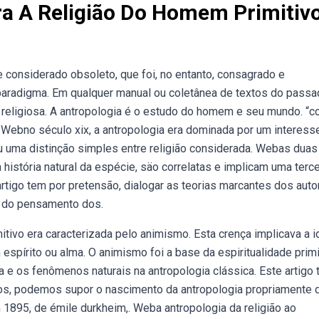
ra A Religião Do Homem Primitiv
 considerado obsoleto, que foi, no entanto, consagrado e
paradigma. Em qualquer manual ou coletânea de textos do passa
a religiosa. A antropologia é o estudo do homem e seu mundo. “
 Webno século xix, a antropologia era dominada por um interess
u uma distinção simples entre religião considerada. Webas duas
istória natural da espécie, säo correlatas e implicam uma terce
tigo tem por pretensão, dialogar as teorias marcantes dos auto
a do pensamento dos.
tivo era caracterizada pelo animismo. Esta crença implicava a i
pírito ou alma. O animismo foi a base da espiritualidade primi
a e os fenômenos naturais na antropologia clássica. Este artigo
cos, podemos supor o nascimento da antropologia propriamente d
1895, de émile durkheim,. Weba antropologia da religião ao