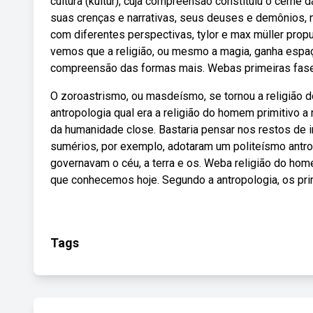
cultura (kultur), cuja compreensão constituiu o cerne 
suas crenças e narrativas, seus deuses e demônios,
com diferentes perspectivas, tylor e max müller pro
vemos que a religião, ou mesmo a magia, ganha espa
compreensão das formas mais. Webas primeiras fase
O zoroastrismo, ou masdeísmo, se tornou a religião d
antropologia qual era a religião do homem primitivo 
da humanidade close. Bastaria pensar nos restos de in
sumérios, por exemplo, adotaram um politeísmo antro
governavam o céu, a terra e os. Weba religião do ho
que conhecemos hoje. Segundo a antropologia, os pri
Tags