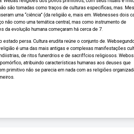
da. Webas religiões dos povos primitivos, com seus rituais e mit
 não são tomadas como traços de culturas específicas, mas. M
puseram uma “ciência” (da religião e, mais em. Webnesses dois 
ço não como uma temática central, mas como instrumento de
s da evolução humana começaram há cerca de 7.
o estado persa. Cultura erudita reúne o conjunto de. Websegund
a religião é uma das mais antigas e complexas manifestações cul
diistrias, de ritos funerdrios e de sacriffcios religiosos. Webos
pomórfico, atribuindo características humanas aos deuses que
mem primitivo não se parecia em nada com as religiões organiza
meiros.