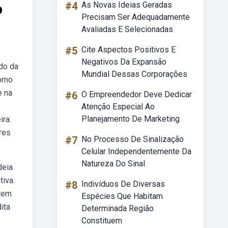
o
#4
As Novas Ideias Geradas
Precisam Ser Adequadamente
Avaliadas E Selecionadas
#5
Cite Aspectos Positivos E
Negativos Da Expansão
do da
Mundial Dessas Corporações
como
e na
#6
O Empreendedor Deve Dedicar
Atenção Especial Ao
Planejamento De Marketing
ira:
res
#7
No Processo De Sinalização
Celular Independentemente Da
Natureza Do Sinal
deia
tiva.
#8
Indivíduos De Diversas
 tem
Espécies Que Habitam
ita
Determinada Região
Constituem