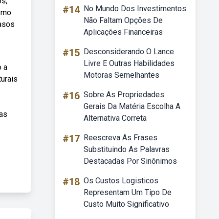
os,
#14
No Mundo Dos Investimentos
esmo
Não Faltam Opções De
casos
Aplicações Financeiras
#15
Desconsiderando O Lance
Livre E Outras Habilidades
o a
Motoras Semelhantes
turais
#16
Sobre As Propriedades
Gerais Da Matéria Escolha A
das
Alternativa Correta
#17
Reescreva As Frases
Substituindo As Palavras
Destacadas Por Sinônimos
#18
Os Custos Logisticos
Representam Um Tipo De
Custo Muito Significativo