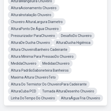
AlturaMangeuira Chuveiro
AlturaAcionamento Chuveiro
AlturaInstalação Chuveiro
Chuveiro AlturaLargura Diametro
AlturaPonto De Água Chuveiro
Pressurizador ParaChuveiro
DesafioDo Chuveiro
AlturaDe Ducha Chuveiro
AlturaDucha Higiênica
Altura ChuveiroBanheiro Cadeirante
Altura Minima Para PressaoDo Chuveiro
MedidaChuveiro
MedidasChuveiro
Altura PadrãoSaboneteira Banheiros
Maxima Altura ChuveiroTeto
Altura Do Termistor Do ChuveiroPara Cadeirante
AlturaCuba PCD
Tomada AlturaDesenho Chuveiro
Linha DoTempo Do Chuveiro
AlturaÁgua Fria Chuveiro