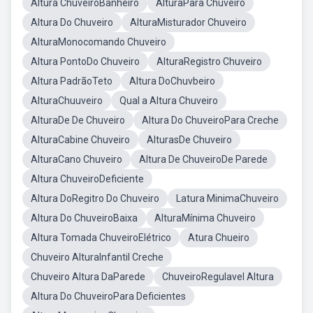
Altura ChuveiroBanheiro
AlturaPara Chuveiro
Altura Do Chuveiro
AlturaMisturador Chuveiro
AlturaMonocomando Chuveiro
Altura PontoDo Chuveiro
AlturaRegistro Chuveiro
Altura PadrãoTeto
Altura DoChuvbeiro
AlturaChuuveiro
Qual a Altura Chuveiro
AlturaDe De Chuveiro
Altura Do ChuveiroPara Creche
AlturaCabine Chuveiro
AlturasDe Chuveiro
AlturaCano Chuveiro
Altura De ChuveiroDe Parede
Altura ChuveiroDeficiente
Altura DoRegitro Do Chuveiro
Latura MinimaChuveiro
Altura Do ChuveiroBaixa
AlturaMínima Chuveiro
Altura Tomada ChuveiroElétrico
Atura Chueiro
Chuveiro AlturaInfantil Creche
Chuveiro Altura DaParede
ChuveiroRegulavel Altura
Altura Do ChuveiroPara Deficientes