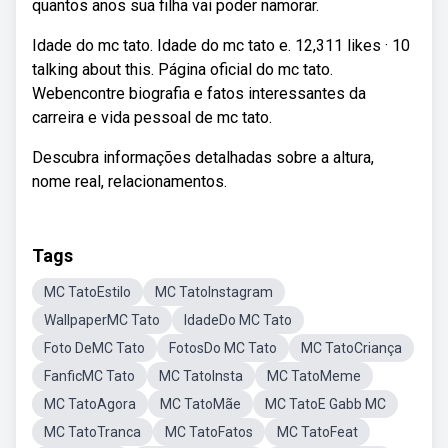
quantos anos sua filha vai poder namorar.
Idade do mc tato. Idade do mc tato e. 12,311 likes · 10
talking about this. Página oficial do mc tato.
Webencontre biografia e fatos interessantes da
carreira e vida pessoal de mc tato.
Descubra informações detalhadas sobre a altura,
nome real, relacionamentos.
Tags
MC TatoEstilo
MC TatoInstagram
WallpaperMC Tato
IdadeDo MC Tato
Foto DeMC Tato
FotosDo MC Tato
MC TatoCriança
FanficMC Tato
MC TatoInsta
MC TatoMeme
MC TatoAgora
MC TatoMãe
MC TatoE Gabb MC
MC TatoTranca
MC TatoFatos
MC TatoFeat