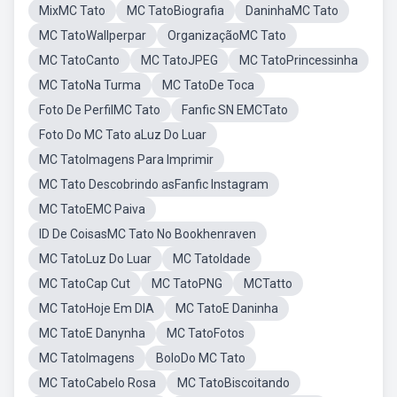
MixMC Tato
MC TatoBiografia
DaninhaMC Tato
MC TatoWallperpar
OrganizaçãoMC Tato
MC TatoCanto
MC TatoJPEG
MC TatoPrincessinha
MC TatoNa Turma
MC TatoDe Toca
Foto De PerfilMC Tato
Fanfic SN EMCTato
Foto Do MC Tato aLuz Do Luar
MC TatoImagens Para Imprimir
MC Tato Descobrindo asFanfic Instagram
MC TatoEMC Paiva
ID De CoisasMC Tato No Bookhenraven
MC TatoLuz Do Luar
MC TatoIdade
MC TatoCap Cut
MC TatoPNG
MCTatto
MC TatoHoje Em DIA
MC TatoE Daninha
MC TatoE Danynha
MC TatoFotos
MC TatoImagens
BoloDo MC Tato
MC TatoCabelo Rosa
MC TatoBiscoitando