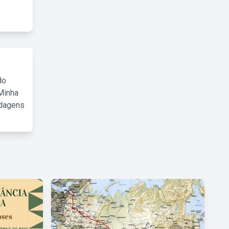
do
Minha
rdagens