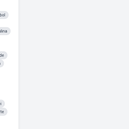
bol
lina
de
a
i
te