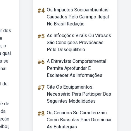
#4
Os Impactos Socioambientais
Causados Pelo Garimpo Ilegal
No Brasil Redação
ir dos
#5
As Infecções Virais Ou Viroses
de
São Condições Provocadas
, o
Pelo Desequilíbrio
a qual
 a se
#6
A Entrevista Comportamental
Permite Aprofundar E
onal
Esclarecer As Informações
l de
#7
Cite Os Equipamentos
Necessário Para Participar Das
Seguintes Modalidades
 é de
 da
#8
Os Cenarios Se Caracterizam
leção
Como Bussolas Para Direcionar
ibol,
As Estrategias