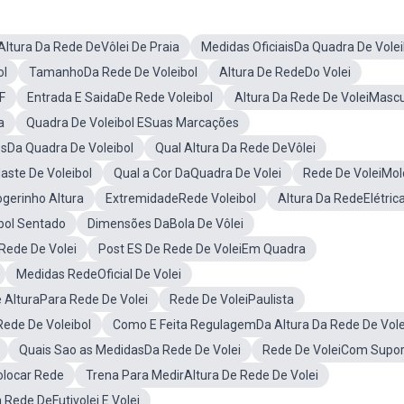
Altura Da Rede DeVôlei De Praia
Medidas OficiaisDa Quadra De Volei
ol
TamanhoDa Rede De Voleibol
Altura De RedeDo Volei
F
Entrada E SaidaDe Rede Voleibol
Altura Da Rede De VoleiMascu
a
Quadra De Voleibol ESuas Marcações
esDa Quadra De Voleibol
Qual Altura Da Rede DeVôlei
aste De Voleibol
Qual a Cor DaQuadra De Volei
Rede De VoleiMol
ogerinho Altura
ExtremidadeRede Voleibol
Altura Da RedeElétric
bol Sentado
Dimensões DaBola De Vôlei
ede De Volei
Post ES De Rede De VoleiEm Quadra
Medidas RedeOficial De Volei
 AlturaPara Rede De Volei
Rede De VoleiPaulista
Rede De Voleibol
Como E Feita RegulagemDa Altura Da Rede De Vole
Quais Sao as MedidasDa Rede De Volei
Rede De VoleiCom Supor
olocar Rede
Trena Para MedirAltura De Rede De Volei
 Rede DeFutivolei E Volei