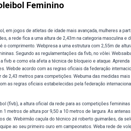
oleibol Feminino
, em jogos de atletas de idade mais avançada, mulheres a part
 a rede fica a uma altura de 2,43m na categoria masculina e 
e é o comprimento. Webpresa a uma estrutura com 2,55m de altura
mininas. Segundo as regulamentações da fivb, no vôlei. Websaib
 a fivb e como ela afeta a técnica de bloqueio e ataque. Aprenda
es. Webde acordo com as regras oficiais da federação internaci
e ser de 2,43 metros para competições. Webuma das medidas mais
com as regras oficiais estabelecidas pela federação internaciona
l (fivb), a altura oficial da rede para as competições femininas
 1 metros de altura por 9,50 a 10 metros de largura. As antenas
ros de. Webirmão caçula do técnico zé roberto guimarães, da se
 equipe ao seu primeiro ouro em campeonatos. Weba rede de vole