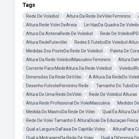
Tags
Rede De Voleibol
Altura Da Rede DeVôlei Feminino
Altura Rede Volei DeAreia
Lin HasDa Quadra De Voleib
Altura Da AntenaRede De Voleibol
Rede De VoleibolPD
Altura RedeFutevôlei
Redes E FutebolDe Voleibol Altur
Medidas Dos PosteDa Rede De Voleibol
Paleta De Cor
Altura Da Rede VoleibolMasculino Feminino
Altura DaH
Corrente Para MedirAltura Da Rede Voleibol
VoleibolR
Dimensões Da Rede DeVôlei
A Altura Da RedeDo Volei
Desenho FutvoleiFeminino Rede
Tamanho Do TuboDa R
Altura De Uma Rede DeVôlei
Rede De Voleibol Alturas
Altura Rede Profissional De VoleiMasculina
Medidor De
Medida Do MastroDa Rede De Vôlei
Qual Éa Altura Da 
Rede De Volei Tamanho E AlturaDicas De Educaçao Fisica
Qual a Largura DaFaixa De Capitão Voley
AlturaPara C
Qual a MetragemDa Rede De Volei
Qual a Diferença Da