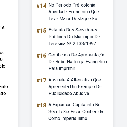
#14
No Período Pré-colonial
Atividade Econômica Que
Teve Maior Destaque Foi
? A
#15
Estatuto Dos Servidores
Públicos Do Município De
Teresina Nº 2.138/1992.
os
#16
Certificado De Apresentação
0.
De Bebe Na Igreja Evangelica
olo
Para Imprimir
#17
Assinale A Alternativa Que
uanto
Apresenta Um Exemplo De
tro
Publicidade Abusiva
#18
A Expansão Capitalista No
Século Xix Ficou Conhecida
Como Imperialismo