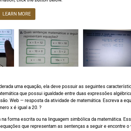
LEARN MORE
rada uma equação, ela deve possuir as seguintes característic
mática que possui igualdade entre duas expressões algébric
 são. Web — resposta da atividade de matemática. Escreva a eq
ro x é igual a 20. ?
a forma escrita ou na linguagem simbólica da matemática. Es
 equações que representam as sentenças a seguir e encontre o 