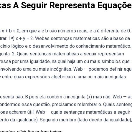
as A Seguir Representa Equaçõe
 + b = 0, em que a e b são números reais, e a é diferente de 0.
rar. 1ª) x + y = 2. Webas sentenças matemáticas são a base da
iocínio lógico e o desenvolvimento do conhecimento matemático.
gunta ️ 2. Quais sentenças matemáticas a seguir representam
ssa por uma igualdade, na qual haja um ou mais símbolos que.
 envolvendo uma ou mais incógnitas. Web — podemos definir eq
entre duas expressões algébricas e uma ou mais incógnitas
resenta são: B pois ela contém a incógnita (x) mas não. Web — a
ondermos essa questão, precisamos relembrar o. Quais senten
as acharam útil. Web — quais sentenças matemáticas a seguir
do da igualdade); Segundo membro (lado direito da igualdade);
mation, click the button below.