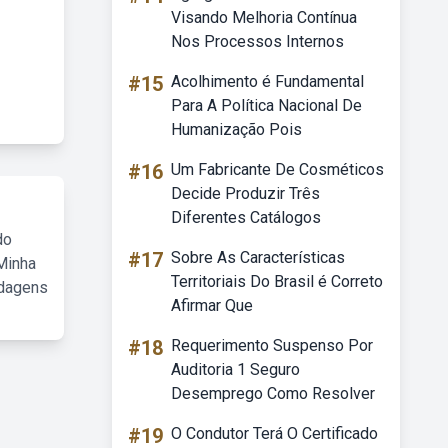
Visando Melhoria Contínua
Nos Processos Internos
#15
Acolhimento é Fundamental
Para A Política Nacional De
Humanização Pois
#16
Um Fabricante De Cosméticos
Decide Produzir Três
Diferentes Catálogos
do
#17
Sobre As Características
Minha
Territoriais Do Brasil é Correto
rdagens
Afirmar Que
#18
Requerimento Suspenso Por
Auditoria 1 Seguro
Desemprego Como Resolver
#19
O Condutor Terá O Certificado