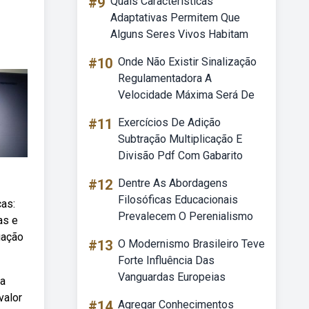
#9
Quais Características
Adaptativas Permitem Que
Alguns Seres Vivos Habitam
#10
Onde Não Existir Sinalização
Regulamentadora A
Velocidade Máxima Será De
#11
Exercícios De Adição
Subtração Multiplicação E
Divisão Pdf Com Gabarito
#12
Dentre As Abordagens
Filosóficas Educacionais
as:
Prevalecem O Perenialismo
as e
uação
#13
O Modernismo Brasileiro Teve
Forte Influência Das
Vanguardas Europeias
sa
valor
#14
Agregar Conhecimentos