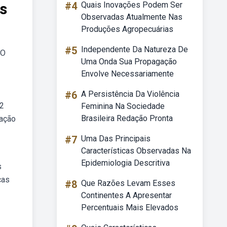
s
#4
Quais Inovações Podem Ser
Observadas Atualmente Nas
Produções Agropecuárias
#5
Independente Da Natureza De
 O
Uma Onda Sua Propagação
Envolve Necessariamente
#6
A Persistência Da Violência
 2
Feminina Na Sociedade
Brasileira Redação Pronta
uação
#7
Uma Das Principais
Características Observadas Na
Epidemiologia Descritiva
s
ças
#8
Que Razões Levam Esses
Continentes A Apresentar
Percentuais Mais Elevados