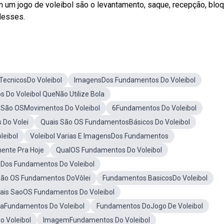
um jogo de voleibol são o levantamento, saque, recepção, bloq
desses.
ecnicosDo Voleibol
ImagensDos Fundamentos Do Voleibol
 Do Voleibol QueNão Utilize Bola
 São OSMovimentos Do Voleibol
6Fundamentos Do Voleibol
Do Volei
Quais São OS FundamentosBásicos Do Voleibol
leibol
Voleibol Varias E ImagensDos Fundamentos
ente Pra Hoje
QualOS Fundamentos Do Voleibol
os Fundamentos Do Voleibol
São OS Fundamentos DoVôlei
Fundamentos BasicosDo Voleibol
Uais SaoOS Fundamentos Do Voleibol
aFundamentos Do Voleibol
Fundamentos DoJogo De Voleibol
o Voleibol
ImagemFundamentos Do Voleibol