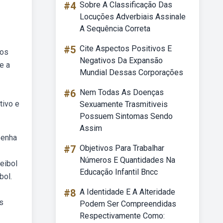
#4
Sobre A Classificação Das
Locuções Adverbiais Assinale
A Sequência Correta
#5
Cite Aspectos Positivos E
los
Negativos Da Expansão
e a
Mundial Dessas Corporações
#6
Nem Todas As Doenças
tivo e
Sexuamente Trasmitiveis
Possuem Sintomas Sendo
Assim
penha
#7
Objetivos Para Trabalhar
Números E Quantidades Na
eibol
Educação Infantil Bncc
bol.
#8
A Identidade E A Alteridade
s
Podem Ser Compreendidas
Respectivamente Como: