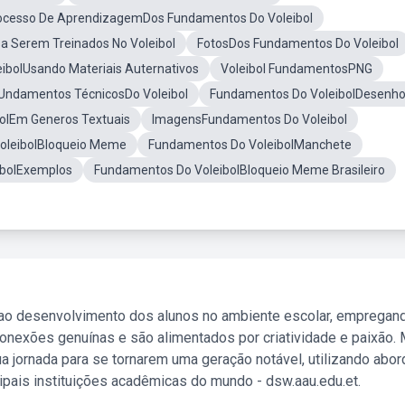
rocesso De AprendizagemDos Fundamentos Do Voleibol
 Serem Treinados No Voleibol
FotosDos Fundamentos Do Voleibol
ibolUsando Materiais Auternativos
Voleibol FundamentosPNG
Undamentos TécnicosDo Voleibol
Fundamentos Do VoleibolDesenh
olEm Generos Textuais
ImagensFundamentos Do Voleibol
oleibolBloqueio Meme
Fundamentos Do VoleibolManchete
ibolExemplos
Fundamentos Do VoleibolBloqueio Meme Brasileiro
 ao desenvolvimento dos alunos no ambiente escolar, empregan
nexões genuínas e são alimentados por criatividade e paixão. 
a jornada para se tornarem uma geração notável, utilizando abo
ipais instituições acadêmicas do mundo - dsw.aau.edu.et.