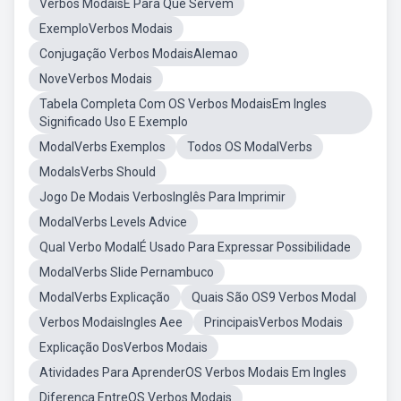
Verbos ModaisE Para Que Servem
ExemploVerbos Modais
Conjugação Verbos ModaisAlemao
NoveVerbos Modais
Tabela Completa Com OS Verbos ModaisEm Ingles
Significado Uso E Exemplo
ModalVerbs Exemplos
Todos OS ModalVerbs
ModalsVerbs Should
Jogo De Modais VerbosInglês Para Imprimir
ModalVerbs Levels Advice
Qual Verbo ModalÉ Usado Para Expressar Possibilidade
ModalVerbs Slide Pernambuco
ModalVerbs Explicação
Quais São OS9 Verbos Modal
Verbos ModaisIngles Aee
PrincipaisVerbos Modais
Explicação DosVerbos Modais
Atividades Para AprenderOS Verbos Modais Em Ingles
Diferenca EntreOS Verbos Modais