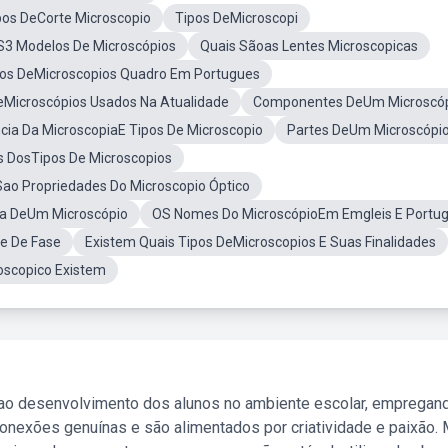
pos DeCorte Microscopio
Tipos DeMicroscopi
S3 Modelos De Microscópios
Quais Sãoas Lentes Microscopicas
pos DeMicroscopios Quadro Em Portugues
eMicroscópios Usados Na Atualidade
Componentes DeUm Microscó
cia Da MicroscopiaE Tipos De Microscopio
Partes DeUm Microscópi
 DosTipos De Microscopios
ao Propriedades Do Microscopio Óptico
ra DeUm Microscópio
OS Nomes Do MicroscópioEm Emgleis E Portug
e De Fase
Existem Quais Tipos DeMicroscopios E Suas Finalidades
oscopico Existem
 ao desenvolvimento dos alunos no ambiente escolar, empregan
nexões genuínas e são alimentados por criatividade e paixão. 