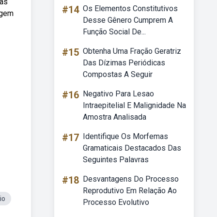
uas
#14
Os Elementos Constitutivos
agem
Desse Gênero Cumprem A
Função Social De...
#15
Obtenha Uma Fração Geratriz
Das Dízimas Periódicas
Compostas A Seguir
#16
Negativo Para Lesao
Intraepitelial E Malignidade Na
Amostra Analisada
#17
Identifique Os Morfemas
Gramaticais Destacados Das
Seguintes Palavras
#18
Desvantagens Do Processo
Reprodutivo Em Relação Ao
io
Processo Evolutivo