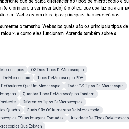
importante que se saiba diferenciar os tipos de microscópio e s
e o primeiro a ser inventado) é o ótico, que usa luz para a im
são o m. Webexistem dois tipos principais de microscópios:
aumentar o tamanho. Websaiba quais são os principais tipos de
e raios x, e como eles funcionam. Aprenda também sobre a.
eMicroscopios
OS Dois Tipos DeMicroscopio
os DeMicroscopio
Tipos DeMicroscopio PDF
s DeOculares Que Um Microscopio
TodosOS Tipos De Microscópio
 Imagens
Quantos Tipos DeMicroscópios Existem
Existente
Diferentes Tipos DeMicroscopios
ios Quadro
Quais São OSAumentos Do Microscopio
croscopios ESuas Imagens Fomadas
Atividade De Tipos DeMicroscop
croscopios Que Existen