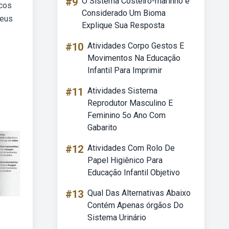
#9
O Sistema Costeiro-marinho é
icos
Considerado Um Bioma
seus
Explique Sua Resposta
e
#10
Atividades Corpo Gestos E
Movimentos Na Educação
Infantil Para Imprimir
#11
Atividades Sistema
Reprodutor Masculino E
Feminino 5o Ano Com
Gabarito
#12
Atividades Com Rolo De
Papel Higiênico Para
Educação Infantil Objetivo
#13
Qual Das Alternativas Abaixo
Contém Apenas órgãos Do
Sistema Urinário