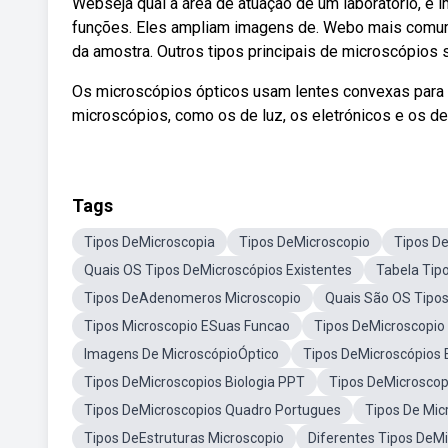
Webseja qual a área de atuação de um laboratório, é 
funções. Eles ampliam imagens de. Webo mais comum (
da amostra. Outros tipos principais de microscópios 
Os microscópios ópticos usam lentes convexas para 
microscópios, como os de luz, os eletrónicos e os d
Tags
Tipos DeMicroscopia
Tipos DeMicroscopio
Tipos D
Quais OS Tipos DeMicroscópios Existentes
Tabela Tip
Tipos DeAdenomeros Microscopio
Quais São OS Tipo
Tipos Microscopio ESuas Funcao
Tipos DeMicroscopio
Imagens De MicroscópioÓptico
Tipos DeMicroscópios 
Tipos DeMicroscopios Biologia PPT
Tipos DeMicroscop
Tipos DeMicroscopios Quadro Portugues
Tipos De Mi
Tipos DeEstruturas Microscopio
Diferentes Tipos DeMi