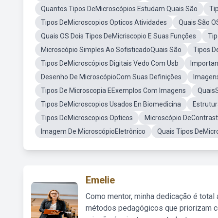
Quantos Tipos DeMicroscópios Estudam Quais São
Ti
Tipos DeMicroscopios Opticos Atividades
Quais São O
Quais OS Dois Tipos DeMicriscopio E Suas Funções
Ti
Microscópio Simples Ao SofisticadoQuais São
Tipos D
Tipos DeMicroscópios Digitais Vedo Com Usb
Importan
Desenho De MicroscópioCom Suas Definições
Imagens
Tipos De Microscopia EExemplos Com Imagens
QuaisS
Tipos DeMicroscopios Usados En Biomedicina
Estrutu
Tipos DeMicroscopios Opticos
Microscópio DeContrast
Imagem De MicroscópioEletrônico
Quais Tipos DeMicr
Emelie
Como mentor, minha dedicação é total
métodos pedagógicos que priorizam co