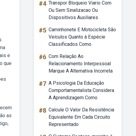
#4
Transpor Bloqueio Viario Com
Ou Sem Sinalizacao Ou
Dispositivos Auxiliares
#5
Caminhonete E Motocicleta São
s
Veículos Quanto à Espécie
s
Classificados Como
uma
ais e
#6
Com Relação Ao
to que
Relacionamento Interpessoal
Marque A Alternativa Incorreta
ões
#7
A Psicologia Da Educação
Comportamentalista Considera
A Aprendizagem Como
erecem
#8
Calcule O Valor Da Resistência
são as
Equivalente Em Cada Circuito
igo,
Representado