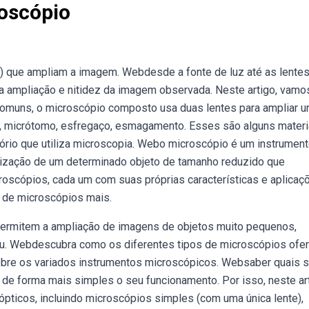
roscópio
va) que ampliam a imagem. Webdesde a fonte de luz até as lente
 a ampliação e nitidez da imagem observada. Neste artigo, vamo
comuns, o microscópio composto usa duas lentes para ampliar 
res, micrótomo, esfregaço, esmagamento. Esses são alguns materi
rio que utiliza microscopia. Webo microscópio é um instrumen
alização de um determinado objeto de tamanho reduzido que
roscópios, cada um com suas próprias características e aplicaç
s de microscópios mais.
ermitem a ampliação de imagens de objetos muito pequenos,
nu. Webdescubra como os diferentes tipos de microscópios of
bre os variados instrumentos microscópicos. Websaber quais 
de forma mais simples o seu funcionamento. Por isso, neste art
pticos, incluindo microscópios simples (com uma única lente),