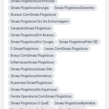
Sinais FlogisticosDa Infeccao
Sinais FlogisticosCirurgia
Sinais FlogisticosDesenho
Acesso ComSinais Flogisticos
Sinais FlogisticosTec De Enfermagem
CarapatoSinais Flogisticos
Sinais FlogisticosEm Acesso
Sinais FlogisticosEm Cirugia
Sinais FlogisticosPele CID
5 SinaisFlogísticos
Lesao ComSinais Flogisticos
Braço ComSinais Flogisticos
InflamacaoSinais Flogisticos
Sinais FlogísticosQuais São
Sinais FlogisticosDentários
Kussmaul SinaisFlogísticos
Sinais FlogisticosDe Equimose
Ferida Operatoria ComSinais Flogisticos
Sinais Flogísticos O QueÉ
Sinais FlogisticosApêndice