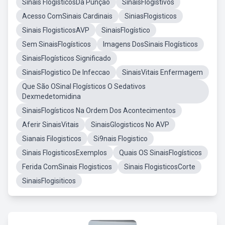
Sinais FlogisticosDa Punçao
SinaisFlogistivos
Acesso ComSinais Cardinais
SiniasFlogisticos
Sinais FlogisticosAVP
SinaisFlogístico
Sem SinaisFlogísticos
Imagens DosSinais Flogísticos
SinaisFlogísticos Significado
SinaisFlogistico De Infeccao
SinaisVitais Enfermagem
Que São OSinal Flogísticos O Sedativos
Dexmedetomidina
SinaisFlogísticos Na Ordem Dos Acontecimentos
Aferir SinaisVitais
SinaisGlogisticos No AVP
Sianais Filogisticos
Si9nais Flogistico
Sinais FlogisticosExemplos
Quais OS SinaisFlogísticos
Ferida ComSinais Flogisticos
Sinais FlogisticosCorte
SinaisFlogisiticos