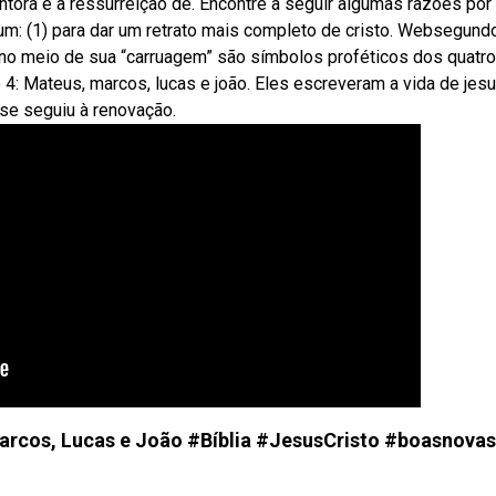
tora e a ressurreição de. Encontre a seguir algumas razões por
m: (1) para dar um retrato mais completo de cristo. Websegund
el no meio de sua “carruagem” são símbolos proféticos dos quatro
: Mateus, marcos, lucas e joão. Eles escreveram a vida de jesu
 se seguiu à renovação.
arcos, Lucas e João #Bíblia #JesusCristo #boasnovas