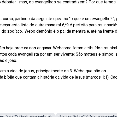
o debater… mas, os evangelhos se contradizem? Por que temos 
curso, partindo da seguinte questão “o que é um evangelho?”, 
çar esta lista de outra maneira! 6/9 é perfeito para os insaciá
do zodíaco,. Webo demônio é o pai da mentira e, até na frente 
m hoje procura nos enganar. Webcomo foram atribuídos os sím
ntou cada evangelista por um ser vivente: São mateus é simboli
s e joão.
tam a vida de jesus, principalmente os 3. Webo que são os
 bíblia que contam a história da vida de jesus (marcos 1:1). Ca
em São OS QuatroEvangelista's
Graficos SobreOS Quatro Evangelh