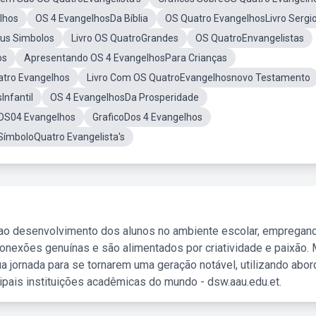
lhos
OS 4 EvangelhosDa Bíblia
OS Quatro EvangelhosLivro Sergi
us Simbolos
Livro OS QuatroGrandes
OS QuatroEnvangelistas
os
Apresentando OS 4 EvangelhosPara Crianças
tro Evangelhos
Livro Com OS QuatroEvangelhosnovo Testamento
Infantil
OS 4 EvangelhosDa Prosperidade
OS04 Evangelhos
GraficoDos 4 Evangelhos
SímboloQuatro Evangelista's
 ao desenvolvimento dos alunos no ambiente escolar, empregan
nexões genuínas e são alimentados por criatividade e paixão. 
a jornada para se tornarem uma geração notável, utilizando abo
ipais instituições acadêmicas do mundo - dsw.aau.edu.et.