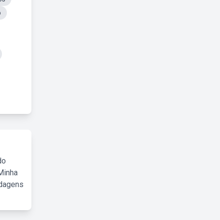
o
do
Minha
rdagens