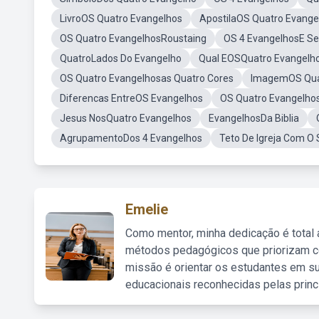
LivroOS Quatro Evangelhos
ApostilaOS Quatro Evange
OS Quatro EvangelhosRoustaing
OS 4 EvangelhosE Se
QuatroLados Do Evangelho
Qual EOSQuatro Evangelh
OS Quatro Evangelhosas Quatro Cores
ImagemOS Qua
Diferencas EntreOS Evangelhos
OS Quatro Evangelhos
Jesus NosQuatro Evangelhos
EvangelhosDa Biblia
AgrupamentoDos 4 Evangelhos
Teto De Igreja Com O 
Emelie
Como mentor, minha dedicação é total
métodos pedagógicos que priorizam co
missão é orientar os estudantes em su
educacionais reconhecidas pelas princ