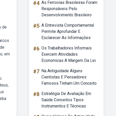
#4
As Ferrovias Brasileiras Foram
Responsáveis Pelo
Desenvolvimento Brasileiro
#5
A Entrevista Comportamental
s de
Permite Aprofundar E
Esclarecer As Informações
arcos
 de
#6
Os Trabalhadores Informais
ro, em
Exercem Atividades
Economicas A Margem Da Lei
#7
Na Antiguidade Alguns
Cientistas E Pensadores
o.
Famosos Tinham Um Conceito
teus,
sus
#8
Estratégia De Avaliação Em
Weba
Saúde Conceitos Tipos
Instrumentos E Técnicas