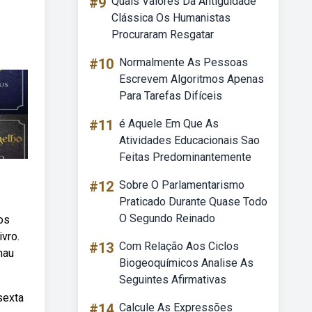
#9
Quais Valores Da Antiguidade
Clássica Os Humanistas
Procuraram Resgatar
#10
Normalmente As Pessoas
Escrevem Algoritmos Apenas
Para Tarefas Difíceis
#11
é Aquele Em Que As
Atividades Educacionais Sao
Feitas Predominantemente
#12
Sobre O Parlamentarismo
Praticado Durante Quase Todo
O Segundo Reinado
os
ivro.
#13
Com Relação Aos Ciclos
mau
Biogeoquímicos Analise As
Seguintes Afirmativas
sexta
#14
Calcule As Expressões