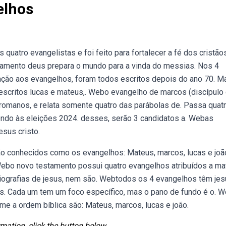
elhos
uatro evangelistas e foi feito para fortalecer a fé dos cristão
tamento deus prepara o mundo para a vinda do messias. Nos 4
ação aos evangelhos, foram todos escritos depois do ano 70. M
m escritos lucas e mateus,. Webo evangelho de marcos (discípulo
s romanos, e relata somente quatro das parábolas de. Passa quat
rendo às eleições 2024. desses, serão 3 candidatos a. Webas
esus cristo.
o conhecidos como os evangelhos: Mateus, marcos, lucas e joã
. Webo novo testamento possui quatro evangelhos atribuídos a ma
biografias de jesus, nem são. Webtodos os 4 evangelhos têm je
us. Cada um tem um foco específico, mas o pano de fundo é o. 
me a ordem bíblica são: Mateus, marcos, lucas e joão.
mation, click the button below.