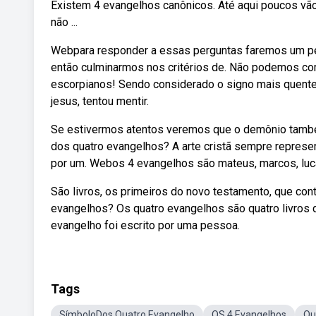
Existem 4 evangelhos canônicos. Até aqui poucos vã
não ...
Webpara responder a essas perguntas faremos um per
então culminarmos nos critérios de. Não podemos come
escorpianos! Sendo considerado o signo mais quente 
jesus, tentou mentir.
Se estivermos atentos veremos que o demônio també
dos quatro evangelhos? A arte cristã sempre represe
por um. Webos 4 evangelhos são mateus, marcos, luca
São livros, os primeiros do novo testamento, que con
evangelhos? Os quatro evangelhos são quatro livros da
evangelho foi escrito por uma pessoa.
Tags
SímboloDos Quatro Evangelho
OS 4 Evangelhos
Qu