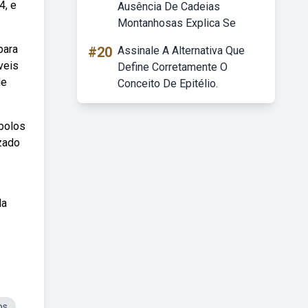
4, e
Ausência De Cadeias
Montanhosas Explica Se
para
#20
Assinale A Alternativa Que
veis
Define Corretamente O
de
Conceito De Epitélio.
bolos
zado
da
os