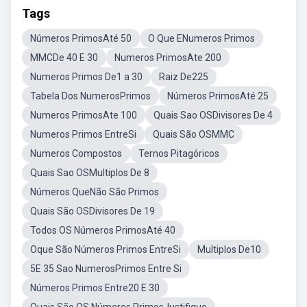
Tags
Números PrimosAté 50
O Que ENumeros Primos
MMCDe 40 E 30
Numeros PrimosAte 200
Numeros Primos De1 a 30
Raiz De225
Tabela Dos NumerosPrimos
Números PrimosAté 25
Numeros PrimosAte 100
Quais Sao OSDivisores De 4
Numeros Primos EntreSi
Quais São OSMMC
Numeros Compostos
Ternos Pitagóricos
Quais Sao OSMultiplos De 8
Números QueNão São Primos
Quais São OSDivisores De 19
Todos OS Números PrimosAté 40
Oque São Números Primos EntreSi
Multiplos De10
5E 35 Sao NumerosPrimos Entre Si
Números Primos Entre20 E 30