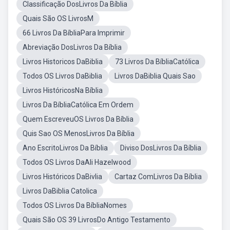
Classificação DosLivros Da Bíblia
Quais São OS LivrosM
66 Livros Da BíbliaPara Imprimir
Abreviação DosLivros Da Bíblia
Livros Historicos DaBiblia
73 Livros Da BíbliaCatólica
Todos OS Livros DaBiblia
Livros DaBiblia Quais Sao
Livros HistóricosNa Bíblia
Livros Da BíbliaCatólica Em Ordem
Quem EscreveuOS Livros Da Bíblia
Quis Sao OS MenosLivros Da Bíblia
Ano EscritoLivros Da Bíblia
Diviso DosLivros Da Bíblia
Todos OS Livros DaAli Hazelwood
Livros Históricos DaBivlia
Cartaz ComLivros Da Bíblia
Livros DaBiblia Catolica
Todos OS Livros Da BíbliaNomes
Quais São OS 39 LivrosDo Antigo Testamento