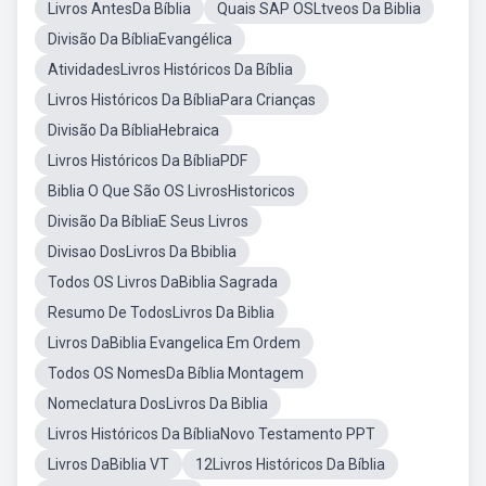
Livros AntesDa Bíblia
Quais SAP OSLtveos Da Biblia
Divisão Da BíbliaEvangélica
AtividadesLivros Históricos Da Bíblia
Livros Históricos Da BíbliaPara Crianças
Divisão Da BíbliaHebraica
Livros Históricos Da BíbliaPDF
Biblia O Que São OS LivrosHistoricos
Divisão Da BíbliaE Seus Livros
Divisao DosLivros Da Bbiblia
Todos OS Livros DaBiblia Sagrada
Resumo De TodosLivros Da Biblia
Livros DaBiblia Evangelica Em Ordem
Todos OS NomesDa Bíblia Montagem
Nomeclatura DosLivros Da Biblia
Livros Históricos Da BíbliaNovo Testamento PPT
Livros DaBiblia VT
12Livros Históricos Da Bíblia