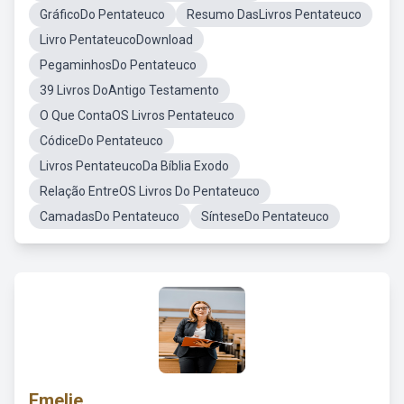
GráficoDo Pentateuco
Resumo DasLivros Pentateuco
Livro PentateucoDownload
PegaminhosDo Pentateuco
39 Livros DoAntigo Testamento
O Que ContaOS Livros Pentateuco
CódiceDo Pentateuco
Livros PentateucoDa Bíblia Exodo
Relação EntreOS Livros Do Pentateuco
CamadasDo Pentateuco
SínteseDo Pentateuco
Emelie