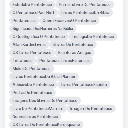
EstudoDo Pentateuco
PrimeiroLivro Do Pentateuco
O PentateucoPaul Hoff
Livros PentateucoDa Bíblia
Pentateucos
Quem EscreveuO Pentateuco
Significado DosNumeros Na Biblia
O QueSignifica O Pentateuco
TeologiaDo Pentateuco
Allan KardecLivros
5Livros Do Pentateuco
OS Livros Pentateuco
Escrituras Antigas
Tetrateuco
Pentateuco LivrosHistóricos
MoldeDo Pentateuco
Livros PentateucoDa Bíblia Planner
AdesivoDo Pentateuco
Livros PentateucoEspírita
PedrasDo Pentateuco
Imagens Dos 5Livros Do Pentateuco
Livro Do PentateucoMarrom
ImagemDo Pentateuco
NomesLivros Pentateuco
OS Livros Do PentateucoKardequiano