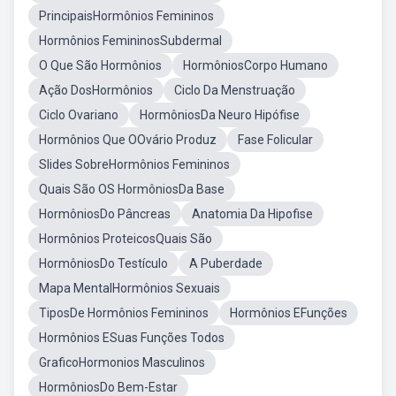
PrincipaisHormônios Femininos
Hormônios FemininosSubdermal
O Que São Hormônios
HormôniosCorpo Humano
Ação DosHormônios
Ciclo Da Menstruação
Ciclo Ovariano
HormôniosDa Neuro Hipófise
Hormônios Que OOvário Produz
Fase Folicular
Slides SobreHormônios Femininos
Quais São OS HormôniosDa Base
HormôniosDo Pâncreas
Anatomia Da Hipofise
Hormônios ProteicosQuais São
HormôniosDo Testículo
A Puberdade
Mapa MentalHormônios Sexuais
TiposDe Hormônios Femininos
Hormônios EFunções
Hormônios ESuas Funções Todos
GraficoHormonios Masculinos
HormôniosDo Bem-Estar