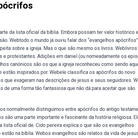
pócrifos
e da lista oficial da bíblia. Embora possam ter valor histórico 
 são. Webtodo o mundo já ouviu falar dos “evangelhos apócrifos”
peita sobre a igreja. Mas o que são mesmo os livros. Weblivros
us e protestantes. Adições em daniel (ou nomeadamente os epi
elhos canónicos são os que a igreja reconheceu como sendo aqu
e estão inspirados por. Webele classifica os apócrifos do novo
es que exageram nas descrições de jesus e seus seguidores. W
s de uma forma tão fantasiosa que não dá para aceitar que são
fos normalmente distinguimos entre apócrifos do antigo testam
 são uma parte importante e fascinante da história religiosa. E
 lista oficial de. Cido pereira explica o que são os evangelhos
 estão na bíblia. Webos evangelhos são relatos da vida de jesus