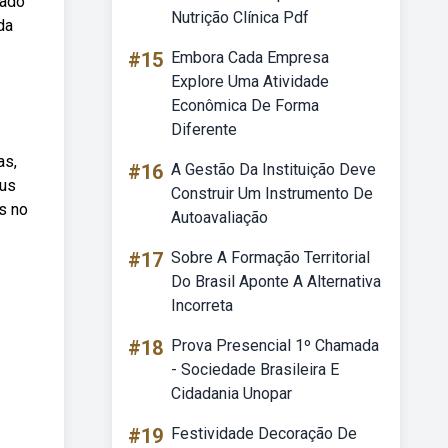
nado
Nutrição Clínica Pdf
da
#15
Embora Cada Empresa
Explore Uma Atividade
Econômica De Forma
Diferente
as,
#16
A Gestão Da Instituição Deve
eus
Construir Um Instrumento De
s no
Autoavaliação
#17
Sobre A Formação Territorial
Do Brasil Aponte A Alternativa
Incorreta
#18
Prova Presencial 1º Chamada
- Sociedade Brasileira E
Cidadania Unopar
#19
Festividade Decoração De