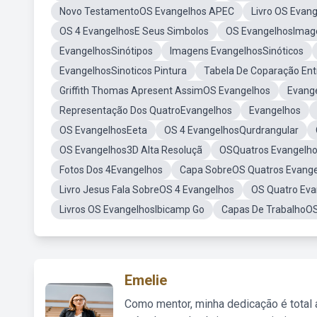
Novo TestamentoOS Evangelhos APEC
Livro OS Evan
OS 4 EvangelhosE Seus Simbolos
OS EvangelhosImag
EvangelhosSinótipos
Imagens EvangelhosSinóticos
EvangelhosSinoticos Pintura
Tabela De Coparação En
Griffith Thomas Apresent AssimOS Evangelhos
Evang
Representação Dos QuatroEvangelhos
Evangelhos
OS EvangelhosEeta
OS 4 EvangelhosQurdrangular
OS Evangelhos3D Alta Resoluçã
OSQuatros Evangelh
Fotos Dos 4Evangelhos
Capa SobreOS Quatros Evang
Livro Jesus Fala SobreOS 4 Evangelhos
OS Quatro Ev
Livros OS EvangelhosIbicamp Go
Capas De TrabalhoOS
Emelie
Como mentor, minha dedicação é total