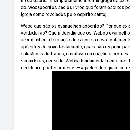
iii) de esdras: É simplesmente a forma grega de ezra, 
de. Webapócrifos são os livros que foram escritos p
igreja como revelados pelo espírito santo;
Webo que são os evangelhos apócrifos? Por que exis
verdadeiras? Quem decidiu que os. Webos evangelhos 
acompanhou a formação do cânon do novo testamento d
apócrifos do novo testamento, quais são os principai
coletâneas de frases, narrativas da criação e profec
seguidores, cerca de. Webhá fundamentalmente três ti
século ii e posteriormente: — aqueles dos quais só r