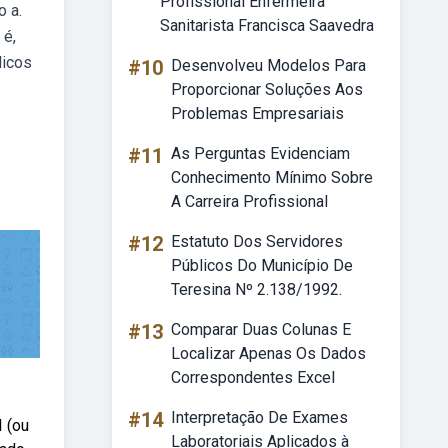
Profissional Enfermeira
o a.
Sanitarista Francisca Saavedra
 é,
licos
#10
Desenvolveu Modelos Para
Proporcionar Soluções Aos
Problemas Empresariais
#11
As Perguntas Evidenciam
Conhecimento Mínimo Sobre
A Carreira Profissional
#12
Estatuto Dos Servidores
Públicos Do Município De
Teresina Nº 2.138/1992.
#13
Comparar Duas Colunas E
Localizar Apenas Os Dados
Correspondentes Excel
#14
Interpretação De Exames
I (ou
Laboratoriais Aplicados à