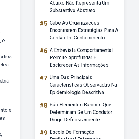
Abaixo Não Representa Um
Substantivo Abstrato
#5
Cabe As Organizações
Encontrarem Estratégias Para A
e
Gestão Do Conhecimento
, e
#6
A Entrevista Comportamental
sódios
Permite Aprofundar E
eles
Esclarecer As Informações
#7
Uma Das Principais
ebjá
Características Observadas Na
Epidemiologia Descritiva
#8
São Elementos Básicos Que
ento e
Determinam Se Um Condutor
les
Dirige Defensivamente:
#9
Escola De Formação
,