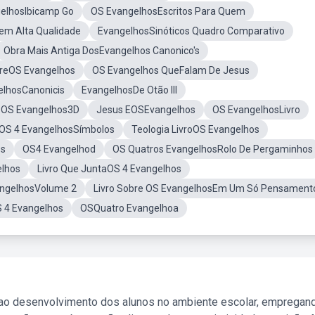
gelhosIbicamp Go
OS EvangelhosEscritos Para Quem
em Alta Qualidade
EvangelhosSinóticos Quadro Comparativo
Obra Mais Antiga DosEvangelhos Canonico's
treOS Evangelhos
OS Evangelhos QueFalam De Jesus
elhosCanonicis
EvangelhosDe Otão III
OS Evangelhos3D
Jesus EOSEvangelhos
OS EvangelhosLivro
OS 4 EvangelhosSímbolos
Teologia LivroOS Evangelhos
os
OS4 Evangelhod
OS Quatros EvangelhosRolo De Pergaminhos
elhos
Livro Que JuntaOS 4 Evangelhos
angelhosVolume 2
Livro Sobre OS EvangelhosEm Um Só Pensament
 4 Evangelhos
OSQuatro Evangelhoa
 ao desenvolvimento dos alunos no ambiente escolar, empregan