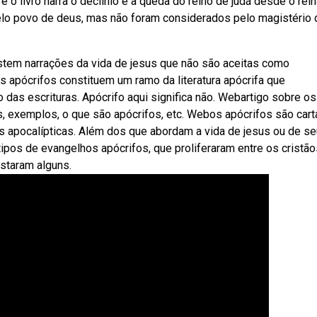
e o livro narra o declínio e a queda do reino de judá desde o rei
elo povo de deus, mas não foram considerados pelo magistério 
tem narrações da vida de jesus que não são aceitas como
apócrifos constituem um ramo da literatura apócrifa que
as escrituras. Apócrifo aqui significa não. Webartigo sobre os
s, exemplos, o que são apócrifos, etc. Webos apócrifos são cart
ias apocalípticas. Além dos que abordam a vida de jesus ou de s
pos de evangelhos apócrifos, que proliferaram entre os cristão
estaram alguns.