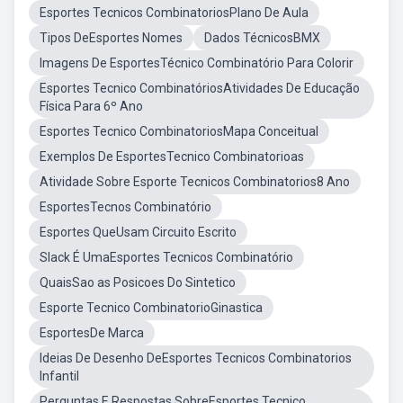
Esportes Tecnicos CombinatoriosPlano De Aula
Tipos DeEsportes Nomes
Dados TécnicosBMX
Imagens De EsportesTécnico Combinatório Para Colorir
Esportes Tecnico CombinatóriosAtividades De Educação
Física Para 6º Ano
Esportes Tecnico CombinatoriosMapa Conceitual
Exemplos De EsportesTecnico Combinatorioas
Atividade Sobre Esporte Tecnicos Combinatorios8 Ano
EsportesTecnos Combinatório
Esportes QueUsam Circuito Escrito
Slack É UmaEsportes Tecnicos Combinatório
QuaisSao as Posicoes Do Sintetico
Esporte Tecnico CombinatorioGinastica
EsportesDe Marca
Ideias De Desenho DeEsportes Tecnicos Combinatorios
Infantil
Perguntas E Respostas SobreEsportes Tecnico