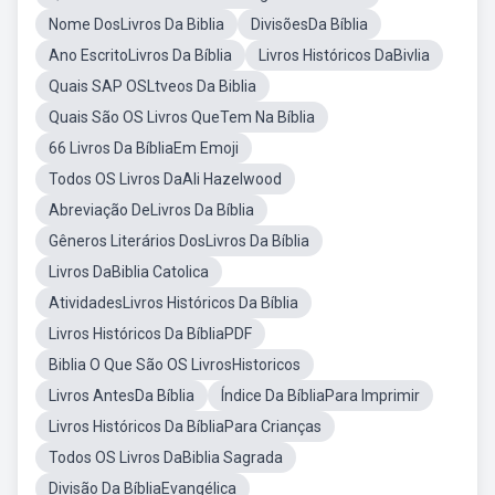
Nome DosLivros Da Biblia
DivisõesDa Bíblia
Ano EscritoLivros Da Bíblia
Livros Históricos DaBivlia
Quais SAP OSLtveos Da Biblia
Quais São OS Livros QueTem Na Bíblia
66 Livros Da BíbliaEm Emoji
Todos OS Livros DaAli Hazelwood
Abreviação DeLivros Da Bíblia
Gêneros Literários DosLivros Da Bíblia
Livros DaBiblia Catolica
AtividadesLivros Históricos Da Bíblia
Livros Históricos Da BíbliaPDF
Biblia O Que São OS LivrosHistoricos
Livros AntesDa Bíblia
Índice Da BíbliaPara Imprimir
Livros Históricos Da BíbliaPara Crianças
Todos OS Livros DaBiblia Sagrada
Divisão Da BíbliaEvangélica