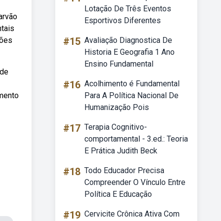
Lotação De Três Eventos
arvão
Esportivos Diferentes
ntais
sões
#15
Avaliação Diagnostica De
Historia E Geografia 1 Ano
Ensino Fundamental
 de
#16
Acolhimento é Fundamental
amento
Para A Política Nacional De
Humanização Pois
#17
Terapia Cognitivo-
comportamental - 3.ed.: Teoria
E Prática Judith Beck
#18
Todo Educador Precisa
Compreender O Vínculo Entre
Política E Educação
#19
Cervicite Crônica Ativa Com