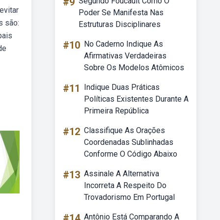
#9
Segundo Foucault Como O
evitar
Poder Se Manifesta Nas
s são:
Estruturas Disciplinares
pais
#10
No Caderno Indique As
de
Afirmativas Verdadeiras
Sobre Os Modelos Atômicos
#11
Indique Duas Práticas
Políticas Existentes Durante A
Primeira República
#12
Classifique As Orações
Coordenadas Sublinhadas
Conforme O Código Abaixo
#13
Assinale A Alternativa
Incorreta A Respeito Do
Trovadorismo Em Portugal
#14
Antônio Está Comparando A