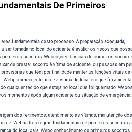
Fundamentais De Primeiros
pilares fundamentais deste processo. A preparação adequada,
 a ser tomada no local do acidente é avaliar os riscos que pos
os primeiros socorros. Webnoções básicas de primeiros socorro
eixar de prestar socorro à vítima de acidente, ou pessoas em per
provisórias que têm por finalidade manter as funções vitais de
l. Webprimeiramente, isole a vítima do local em que foi acidenta
ndo qualquer tecido que esteja no local que foi queimado. Webo
iros momentos após algum acidente ou situação de emergência.
origem dos ferimentos, atendimento às vítimas, manutenção dos
colos de. Webas três regras fundamentais de primeiros socorros s
egurança do local para. Webo conhecimento de primeiros socorros