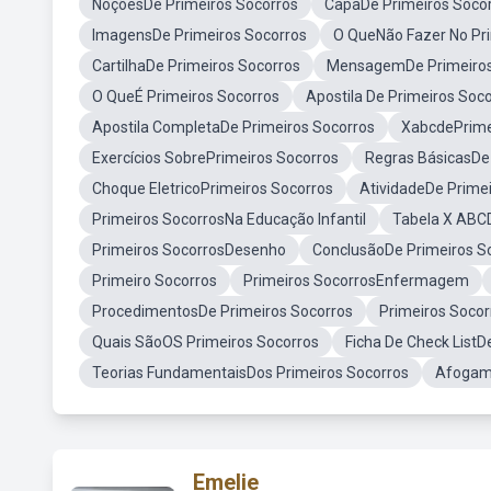
NoçõesDe Primeiros Socorros
CapaDe Primeiros Soco
ImagensDe Primeiros Socorros
O QueNão Fazer No Pr
CartilhaDe Primeiros Socorros
MensagemDe Primeiros
O QueÉ Primeiros Socorros
Apostila De Primeiros So
Apostila CompletaDe Primeiros Socorros
XabcdePrime
Exercícios SobrePrimeiros Socorros
Regras BásicasDe
Choque EletricoPrimeiros Socorros
AtividadeDe Prime
Primeiros SocorrosNa Educação Infantil
Tabela X ABCD
Primeiros SocorrosDesenho
ConclusãoDe Primeiros S
Primeiro Socorros
Primeiros SocorrosEnfermagem
ProcedimentosDe Primeiros Socorros
Primeiros Soco
Quais SãoOS Primeiros Socorros
Ficha De Check ListD
Teorias FundamentaisDos Primeiros Socorros
Afogame
Emelie