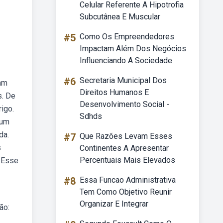
Celular Referente A Hipotrofia
Subcutânea E Muscular
#5
Como Os Empreendedores
Impactam Além Dos Negócios
Influenciando A Sociedade
#6
Secretaria Municipal Dos
sam
Direitos Humanos E
s. De
Desenvolvimento Social -
igo.
Sdhds
 um
da.
#7
Que Razões Levam Esses
s
Continentes A Apresentar
Percentuais Mais Elevados
 Esse
#8
Essa Funcao Administrativa
Tem Como Objetivo Reunir
Organizar E Integrar
ão: