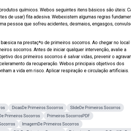
 produtos químicos. Webos seguintes itens básicos são úteis: C
ntes de usar) fita adesiva. Webexistem algumas regras fundame
e uma pessoa que sofreu acidentes, desmaios, engasgos, convul
a bæsica na prestaçªo de primeiros socorros. Ao chegar no local
iros socorros. Antes de iniciar qualquer intervenção, avalie a
bjetivo dos primeiros socorros é salvar vidas, prevenir o agrav
aceleramento da recuperação. Webos principais objetivos dos
am a vida em risco. Aplicar respiração e circulação artificiais.
ros
DicasDe Primeiros Socorros
SlideDe Primeiros Socorros
e Primeiros Socorros
Primeiros SocorrosPDF
Socorros
ImagemDe Primeiros Socorros