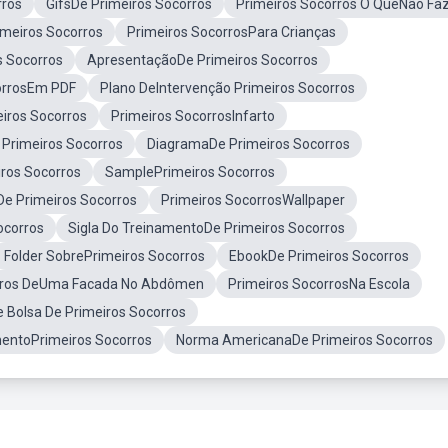
rros
GifsDe Primeiros Socorros
Primeiros Socorros O QueNão Fa
imeiros Socorros
Primeiros SocorrosPara Crianças
 Socorros
ApresentaçãoDe Primeiros Socorros
corrosEm PDF
Plano DeIntervenção Primeiros Socorros
iros Socorros
Primeiros SocorrosInfarto
 Primeiros Socorros
DiagramaDe Primeiros Socorros
iros Socorros
SamplePrimeiros Socorros
e Primeiros Socorros
Primeiros SocorrosWallpaper
ocorros
Sigla Do TreinamentoDe Primeiros Socorros
Folder SobrePrimeiros Socorros
EbookDe Primeiros Socorros
rros DeUma Facada No Abdômen
Primeiros SocorrosNa Escola
e Bolsa De Primeiros Socorros
ntoPrimeiros Socorros
Norma AmericanaDe Primeiros Socorros