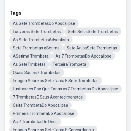
Tags
As Sete TrombetasDo Apocalipse
Louvoras Sete Trombetas
Sete SelosSete Trombetas
As Sete TrombetasAdventista
Sete Trombetas aSetima
Sete AnjosSete Trombetas
ASetima Trombeta
As 7 TrombetasDo Apocalipse
As SeteTrmbetas
TerceiraTrombeta
Quais São as7 Trombetas
Imagen Sobre as SeteTarca E Sete Trombetas
Ilustrasoes Doo Que Todas as7 Trombetas Do Apocalípse
7 TrombetasE Seus Acontecimenstos
Celta TrombetaDo Apocalipse
Primeira TrombetaDo Apocalipse
As 7 TrombetasDe Deus
Imagen Sobre as SeteTarca E Concordancia