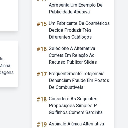
Apresenta Um Exemplo De
Publicidade Abusiva
#15
Um Fabricante De Cosméticos
Decide Produzir Três
Diferentes Catálogos
#16
Selecione A Alternativa
Correta Em Relação Ao
do
Recurso Publicar Slides
Minha
rdagens
#17
Frequentemente Telejornais
Denunciam Fraude Em Postos
De Combustíveis
#18
Considere As Seguintes
Proposições Simples P
Golfinhos Comem Sardinha
#19
Assinale A única Alternativa