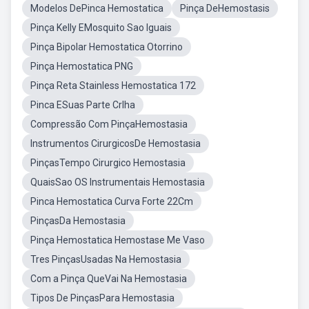
Modelos DePinca Hemostatica
Pinça DeHemostasis
Pinça Kelly EMosquito Sao Iguais
Pinça Bipolar Hemostatica Otorrino
Pinça Hemostatica PNG
Pinça Reta Stainless Hemostatica 172
Pinca ESuas Parte Crlha
Compressão Com PinçaHemostasia
Instrumentos CirurgicosDe Hemostasia
PinçasTempo Cirurgico Hemostasia
QuaisSao OS Instrumentais Hemostasia
Pinca Hemostatica Curva Forte 22Cm
PinçasDa Hemostasia
Pinça Hemostatica Hemostase Me Vaso
Tres PinçasUsadas Na Hemostasia
Com a Pinça QueVai Na Hemostasia
Tipos De PinçasPara Hemostasia