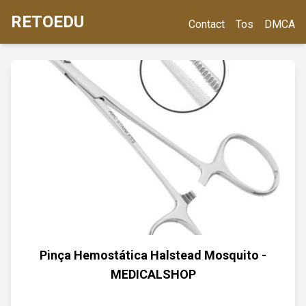
RETOEDU
Contact
Tos
DMCA
Pinça Hemostática Halstead Mosquito -
MEDICALSHOP