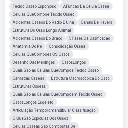
Tecido Osseo Esponjoso
AFuncao Da Celula Ossea
Celulas QueCompoe Tecido Osseo
Acidentes Osséos Do Radio E Ulna
Canais De Havers
Estrutura Do Osso Longo Animal
Acidentes Ósseos Do Braço
5 Fases Da Ossificacao
Anatomia Do Pe
Consolidação Óssea
Celulas QueCompoes OS Ossos
Desenho Das Meninges
OssosLongos
Quais Sao as Celulas QueCompoe Tecido Osseo
Camadas Ósseas
Estrutura Macroscópica Do Osso
Estruturas Ósseas
Quais São as Células QueCompõem Tecido Ósseo
OssosLongos Esqeleto
Articulação Temporomandibular Classificação
O QueSaõ Espiculas Dos Ossos
Celulas Osseas Sao Compostas De