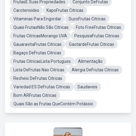
FrutasE Suas Propriedades
Conjunto DeFrutas
Carotenoides
KapoFrutas Citricas
Vitaminas Para Engordar
SucoFrutas Citricas
Quais FrutasNão São Citricas
Foto FreeFrutas Citricas
Frutas CitricasMorango UVA
PesquisaFrutas Citricas
GauaravitaFrutas Citricas
GaotardeFrutas Citricas
Bagaço DeFrutas Citricas
Frutas CitricasLista Portugues
Alimentação
Lista DeFrutas Nao Citricas
Alergia DeFrutas Citricas
Recheio DeFrutas Citricas
Variedad ES DeFrutas Citricas
Saudaveis
Bom ARFrutas Citricas
Quais São as Frutas QueContém Potássio