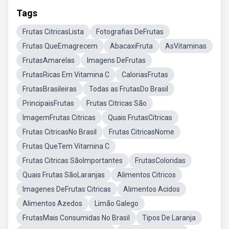
Tags
Frutas CitricasLista
Fotografias DeFrutas
Frutas QueEmagrecem
AbacaxiFruta
AsVitaminas
FrutasAmarelas
Imagens DeFrutas
FrutasRicas Em Vitamina C
CaloriasFrutas
FrutasBrasileiras
Todas as FrutasDo Brasil
PrincipaisFrutas
Frutas Citricas São
ImagemFrutas Citricas
Quais FrutasCítricas
Frutas CitricasNo Brasil
Frutas CitricasNome
Frutas QueTem Vitamina C
Frutas Citricas SãoImportantes
FrutasColoridas
Quais Frutas SãoLaranjas
Alimentos Citricos
Imagenes DeFrutas Citricas
Alimentos Acidos
Alimentos Azedos
Limão Galego
FrutasMais Consumidas No Brasil
Tipos De Laranja