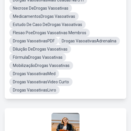
Dorgas VasoativasMais Usadas Na UTI
Necrose DeDrogas Vasoativas
MedicamentosDrogas Vasoativas
Estudo De Caso DeDrogas Vasoativas
Flesao PoeDrogas Vasoativas Membros
Drogas VasoativasPDF
Drogas VasoativasAdrenalina
Diluição DeDrogas Vasoativas
FórmulaDrogas Vasoativas
MobilizaçãoDrogas Vasoativas
Drogas VasoativasMed
Drogas VasoativasVideo Curto
Drogas VasoativasLivro