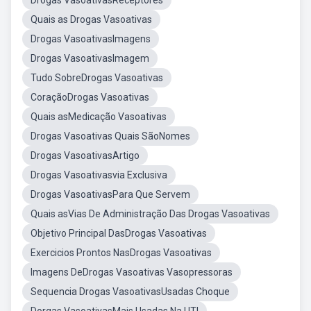
Drogas VasoativasReceptores
Quais as Drogas Vasoativas
Drogas VasoativasImagens
Drogas VasoativasImagem
Tudo SobreDrogas Vasoativas
CoraçãoDrogas Vasoativas
Quais asMedicação Vasoativas
Drogas Vasoativas Quais SãoNomes
Drogas VasoativasArtigo
Drogas Vasoativasvia Exclusiva
Drogas VasoativasPara Que Servem
Quais asVias De Administração Das Drogas Vasoativas
Objetivo Principal DasDrogas Vasoativas
Exercicios Prontos NasDrogas Vasoativas
Imagens DeDrogas Vasoativas Vasopressoras
Sequencia Drogas VasoativasUsadas Choque